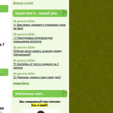
Больше о курсе
Худеем вместе - каждый день
06 августа 2026г.
🍅 Хвастаюсь урожаем и открываю глаза
на факт
05 августа 2026г.
⚡7 причудливых подсказок для
уменьшения аппетита
а 7
05 августа 2026г.
😮Зачем качку нюхать шоколад перед
тренировкой?
04 августа 2026г.
👌 Коктейль от тяги к сладкому за 2
минуты
04 августа 2026г.
🏋️‍♀️ Девушка, можно я вам совет дам?
Архив блога
Электронные книги
Ваш ежедневный план питания:
Ешь и худей!
щих
о!