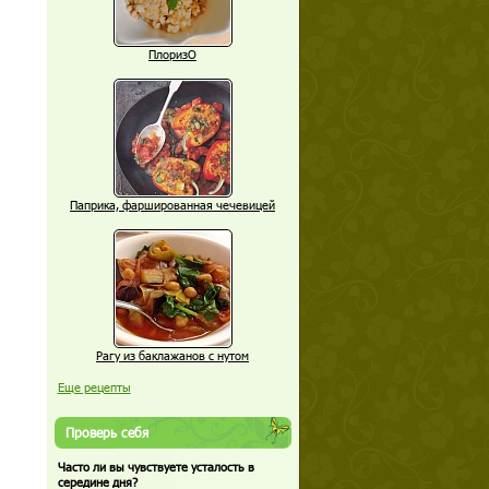
ПлоризО
Паприка, фаршированная чечевицей
Рагу из баклажанов с нутом
Еще рецепты
Проверь себя
Часто ли вы чувствуете усталость в
середине дня?