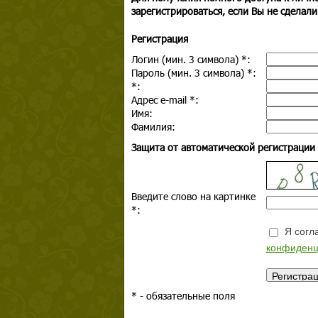
зарегистрироваться, если Вы не сделали
Регистрация
Логин (мин. 3 символа)
*
:
Пароль (мин. 3 символа)
*
:
*
:
Адрес e-mail
*
:
Имя:
Фамилия:
Защита от автоматической регистрации
Введите слово на картинке
*
:
Я согла
конфиденц
*
- обязательные поля