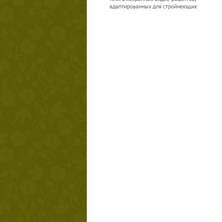
адаптированных для стройнеющих