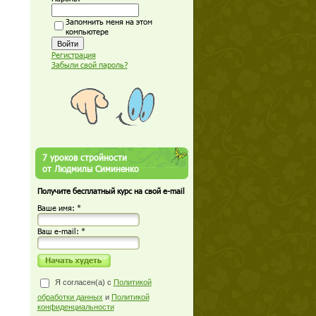
Запомнить меня на этом
компьютере
Регистрация
Забыли свой пароль?
7 уроков стройности
от Людмилы Симиненко
Получите бесплатный курс на свой e-mail
Ваше имя: *
Ваш е-mail: *
Я согласен(а) с
Политикой
обработки данных
и
Политикой
конфиденциальности