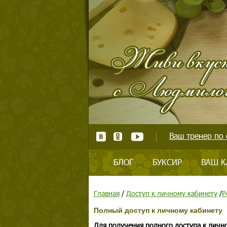
Ваш тренер по 
БЛОГ
БУКСИР
ВАШ К
Главная
/
Доступ к личному кабинету
/
Р
Полный доступ к личному кабинету
Для получения полного доступа к личн