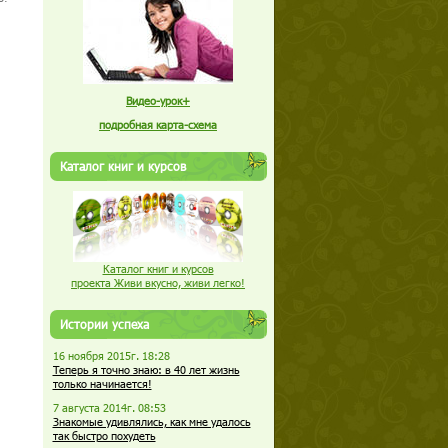
Видео-урок+
подробная карта-схема
Каталог книг и курсов
Каталог книг и курсов
проекта Живи вкусно, живи легко!
Истории успеха
16 ноября 2015г. 18:28
Теперь я точно знаю: в 40 лет жизнь
только начинается!
7 августа 2014г. 08:53
Знакомые удивлялись, как мне удалось
так быстро похудеть