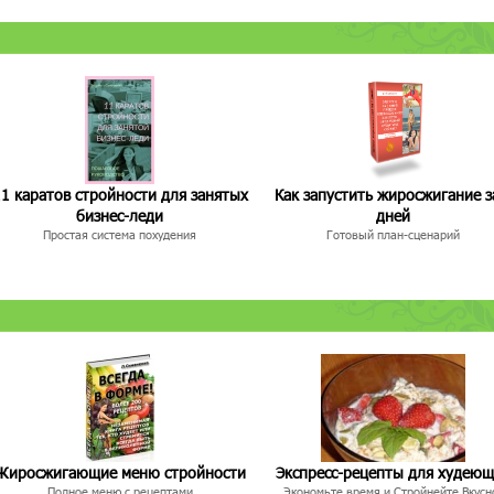
1 каратов стройности для занятых
Как запустить жиросжигание з
бизнес-леди
дней
Простая система похудения
Готовый план-сценарий
Жиросжигающие меню стройности
Экспресс-рецепты для худею
Полное меню с рецептами
Экономьте время и Стройнейте Вкусн