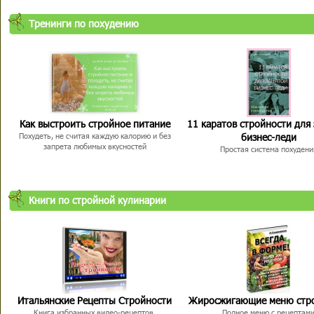
Тренинги по похудению
Как выстроить стройное питание
11 каратов стройности для
бизнес-леди
Похудеть, не считая каждую калорию и без
запрета любимых вкусностей
Простая система похудени
Книги по стройной кулинарии
Итальянские Рецепты Стройности
Жиросжигающие меню стр
Книга избранных видео-рецептов,
Полное меню с рецептам