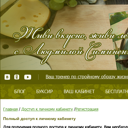
Ваш тренер по стройному образу жизни
БЛОГ
БУКСИР
ВАШ КАБИНЕТ
БЕСПЛАТН
Главная
/
Доступ к личному кабинету
/
Регистрация
Полный доступ к личному кабинету
Для получения полного доступа к личному кабинету, Вам необход