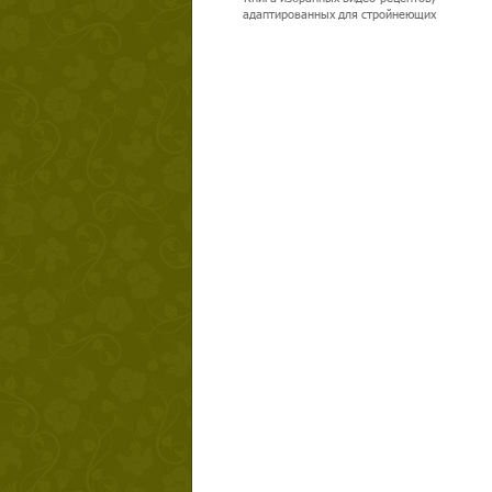
адаптированных для стройнеющих