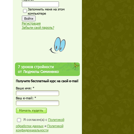
Запомнить меня на этом
компьютере
Регистрация
Забыли свой пароль?
7 уроков стройности
от Людмилы Симиненко
Получите бесплатный курс на свой e-mail
Ваше имя: *
Ваш е-mail: *
Я согласен(а) с
Политикой
обработки данных
и
Политикой
конфиденциальности