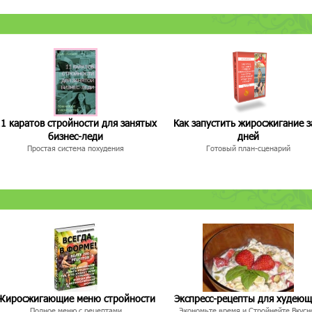
1 каратов стройности для занятых
Как запустить жиросжигание з
бизнес-леди
дней
Простая система похудения
Готовый план-сценарий
Жиросжигающие меню стройности
Экспресс-рецепты для худею
Полное меню с рецептами
Экономьте время и Стройнейте Вкусн