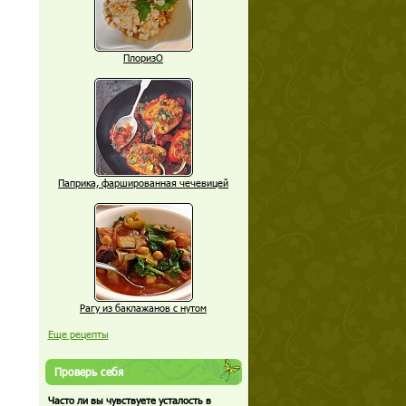
ПлоризО
Паприка, фаршированная чечевицей
Рагу из баклажанов с нутом
Еще рецепты
Проверь себя
Часто ли вы чувствуете усталость в