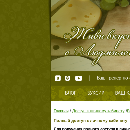
Ваш тренер по 
БЛОГ
БУКСИР
ВАШ К
Главная
/
Доступ к личному кабинету
/
Р
Полный доступ к личному кабинету
Для получения полного доступа к личн