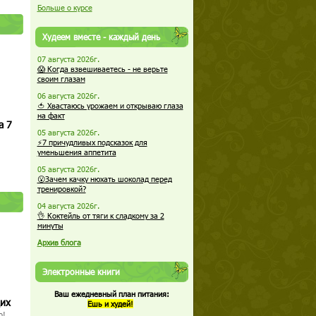
Больше о курсе
Худеем вместе - каждый день
07 августа 2026г.
😱 Когда взвешиваетесь - не верьте
своим глазам
06 августа 2026г.
🍅 Хвастаюсь урожаем и открываю глаза
на факт
а 7
05 августа 2026г.
⚡7 причудливых подсказок для
уменьшения аппетита
05 августа 2026г.
😮Зачем качку нюхать шоколад перед
тренировкой?
04 августа 2026г.
👌 Коктейль от тяги к сладкому за 2
минуты
Архив блога
Электронные книги
Ваш ежедневный план питания:
щих
Ешь и худей!
о!