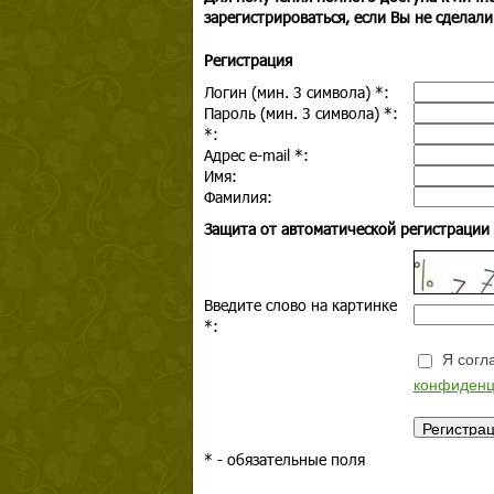
зарегистрироваться, если Вы не сделали
Регистрация
Логин (мин. 3 символа)
*
:
Пароль (мин. 3 символа)
*
:
*
:
Адрес e-mail
*
:
Имя:
Фамилия:
Защита от автоматической регистрации
Введите слово на картинке
*
:
Я согла
конфиденц
*
- обязательные поля