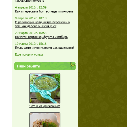
так быстро похудеть
4 апреля 2013г. 12:59
Как я перестала бояться еды и похудела
9 апреля 2012г. 10:18
О революции цели, ветре перемен и о
том, как далеко он меня унёс
29 марта 2012г. 16:53
Помогли картошка, фрукты и имбирь
19 марта 2012г. 15:16
Пусть фото и моя история вас вдохновят!
Еще истории успеха
Наши рецепты
Чатни из крыжовника