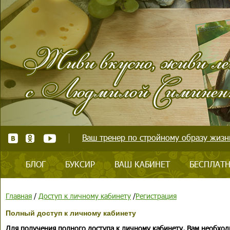
Ваш тренер по стройному образу жизни
БЛОГ
БУКСИР
ВАШ КАБИНЕТ
БЕСПЛАТН
Главная
/
Доступ к личному кабинету
/
Регистрация
Полный доступ к личному кабинету
Для получения полного доступа к личному кабинету, Вам необход