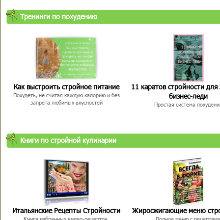
Тренинги по похудению
Как выстроить стройное питание
11 каратов стройности для
бизнес-леди
Похудеть, не считая каждую калорию и без
запрета любимых вкусностей
Простая система похудени
Книги по стройной кулинарии
Итальянские Рецепты Стройности
Жиросжигающие меню стр
Книга избранных видео-рецептов,
Полное меню с рецептам