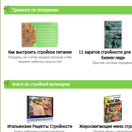
Тренинги по похудению
Как выстроить стройное питание
11 каратов стройности для
бизнес-леди
Похудеть, не считая каждую калорию и без
запрета любимых вкусностей
Простая система похудени
Книги по стройной кулинарии
Итальянские Рецепты Стройности
Жиросжигающие меню стр
Книга избранных видео-рецептов,
Полное меню с рецептам