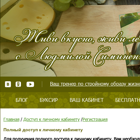
Ваш тренер по стройному образу жизни
БЛОГ
БУКСИР
ВАШ КАБИНЕТ
БЕСПЛАТН
Главная
/
Доступ к личному кабинету
/
Регистрация
Полный доступ к личному кабинету
Для получения полного доступа к личному кабинету, Вам необход