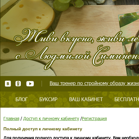
Ваш тренер по стройному образу жизни
БЛОГ
БУКСИР
ВАШ КАБИНЕТ
БЕСПЛАТН
Главная
/
Доступ к личному кабинету
/
Регистрация
Полный доступ к личному кабинету
Для получения полного доступа к личному кабинету, Вам необход