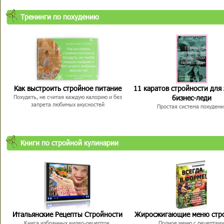
Тренинги по похудению
Как выстроить стройное питание
11 каратов стройности для
бизнес-леди
Похудеть, не считая каждую калорию и без
запрета любимых вкусностей
Простая система похудени
Книги по стройной кулинарии
Итальянские Рецепты Стройности
Жиросжигающие меню стр
Книга избранных видео-рецептов,
Полное меню с рецептам