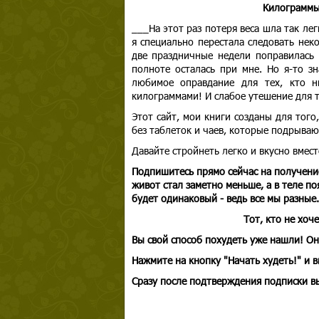
Килограммы 
___На этот раз потеря веса шла так лег
я специально перестала следовать нек
две праздничные недели поправилась 
полноте осталась при мне. Но я-то зн
любимое оправдание для тех, кто н
килограммами! И слабое утешение для те
Этот сайт, мои книги созданы для того
без таблеток и чаев, которые подрываю
Давайте стройнеть легко и вкусно вмест
Подпишитесь прямо сейчас на получени
живот стал заметно меньше, а в теле п
будет одинаковый - ведь все мы разные.
Тот, кто не хоч
Вы свой способ похудеть уже нашли! Он
Нажмите на кнопку "Начать худеть!" и 
Сразу после подтверждения подписки
вы