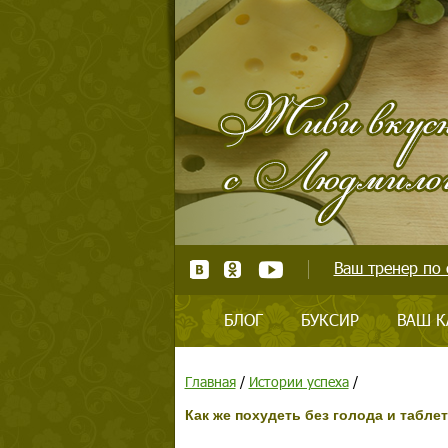
Ваш тренер по 
БЛОГ
БУКСИР
ВАШ К
Главная
/
Истории успеха
/
Как же похудеть без голода и табле