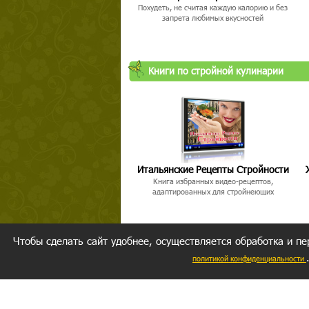
Похудеть, не считая каждую калорию и без
запрета любимых вкусностей
Книги по стройной кулинарии
Итальянские Рецепты Стройности
Книга избранных видео-рецептов,
адаптированных для стройнеющих
Чтобы сделать сайт удобнее, осуществляется обработка и пе
политикой конфиденциальности