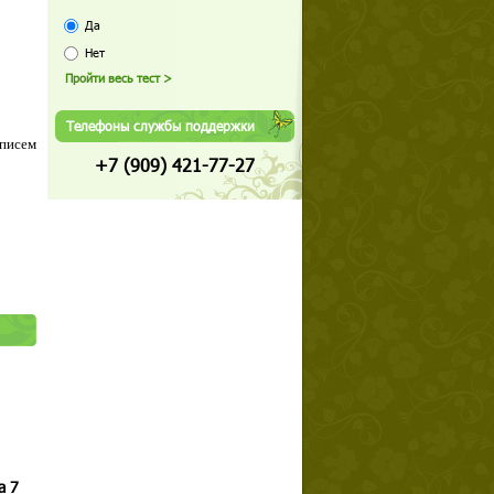
Да
Нет
Телефоны службы поддержки
 писем
+7 (909) 421-77-27
а 7