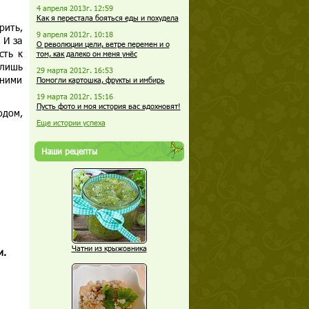
4 апреля 2013г. 12:59
Как я перестала бояться еды и похудела
рить,
9 апреля 2012г. 10:18
 И за
О революции цели, ветре перемен и о
сть к
том, как далеко он меня унёс
 лишь
29 марта 2012г. 16:53
шними
Помогли картошка, фрукты и имбирь
19 марта 2012г. 15:16
Пусть фото и моя история вас вдохновят!
одом,
Еще истории успеха
Наши рецепты
Чатни из крыжовника
и.