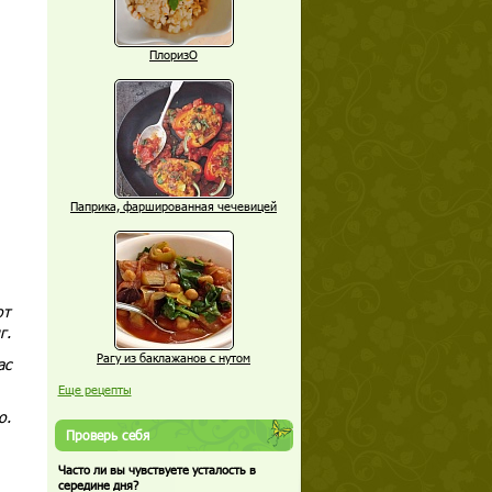
ПлоризО
Паприка, фаршированная чечевицей
от
г.
Рагу из баклажанов с нутом
ас
Еще рецепты
о.
Проверь себя
Часто ли вы чувствуете усталость в
середине дня?