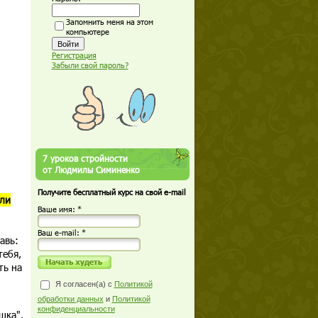
Запомнить меня на этом
компьютере
Регистрация
Забыли свой пароль?
7 уроков стройности
от Людмилы Симиненко
Получите бесплатный курс на свой e-mail
или
Ваше имя: *
Ваш е-mail: *
авь:
тебя,
ть на
Я согласен(а) с
Политикой
обработки данных
и
Политикой
конфиденциальности
шка".