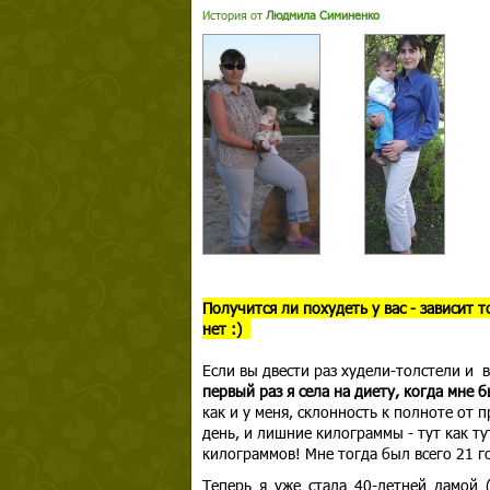
История от
Людмила Симиненко
Получится ли похудеть у вас - зависит 
нет :)
Если вы двести раз худели-толстели и в
первый раз я села на диету, когда мне б
как и у меня, склонность к полноте от 
день, и лишние килограммы - тут как ту
килограммов! Мне тогда был всего 21 го
Теперь я уже стала 40-летней дамой 