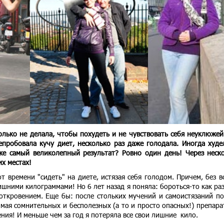
только не делала, чтобы похудеть и не чувствовать себя неуклюжей
епробовала кучу диет, несколько раз даже голодала. Иногда худе
же самый великолепный результат? Ровно один день! Через неск
их местах!
 времени "сидеть" на диете, истязая себя голодом. Причем, без в
ишними килограммами! Но 6 лет назад я поняла: бороться-то как раз
ткровением. Еще бы: после стольких мучений и самоистязаний по
имая сомнительных и бесполезных (а то и просто опасных!) препара
ния! И меньше чем за год я потеряла все свои лишние кило.