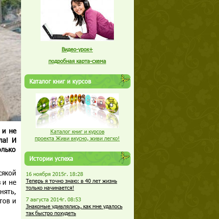
Видео-урок+
подробная карта-схема
Каталог книг и курсов
 и не
Каталог книг и курсов
проекта Живи вкусно, живи легко!
ла! И
олько
Истории успеха
сякой
16 ноября 2015г. 18:28
 и не
Теперь я точно знаю: в 40 лет жизнь
только начинается!
нять,
тов и
7 августа 2014г. 08:53
Знакомые удивлялись, как мне удалось
так быстро похудеть