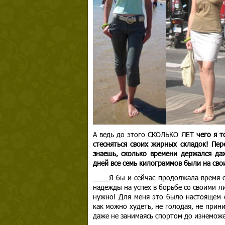
А ведь до этого СКОЛЬКО ЛЕТ
ч
его я 
стесняться своих жирных складок!
Пер
знаешь, сколько времени держался да
дней все семь килограммов были на сво
____Я бы и сейчас продолжала время от
надежды на успех в борьбе со своими л
нужно! Для меня это было настоящем о
как можно худеть, не голодая, не прин
даже не занимаясь спортом до изнеможе