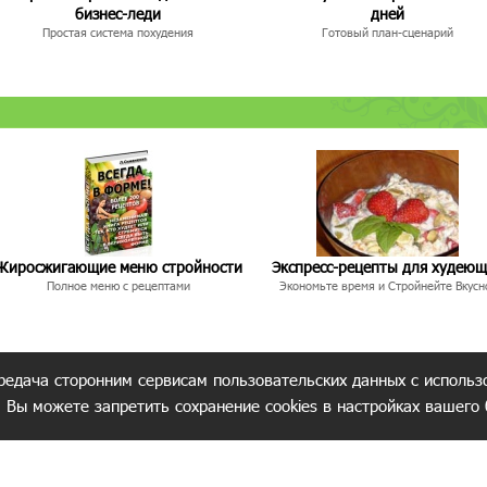
бизнес-леди
дней
Простая система похудения
Готовый план-сценарий
Жиросжигающие меню стройности
Экспресс-рецепты для худею
Полное меню с рецептами
Экономьте время и Стройнейте Вкусн
редача сторонним сервисам пользовательских данных с использ
. Вы можете запретить сохранение cookies в настройках вашего