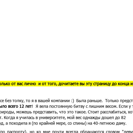
только от вас лично и от того, дочитаете вы эту страницу до конца 
се без толку, то я в вашей компании :) Была раньше. Только предст
ыло всего 12 лет
! Я вела постоянную битву с лишним весом. Если у 
природы, можешь представить, что это такое. Стоит расслабиться, хо
т. Когда я училась в университете, мой вес однажды дошел до 82
д, а походила я (по крайней мере, со спины) на 40-летнюю даму.
(по паспорту), но ко мне почти всегда обращаются словом "деву