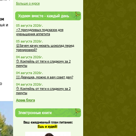
Больше о курсе
Худеем вместе - каждый день
ом
ья и
05 августа 2026г.
⚡7 причудливых подсказок для
уменьшения аппетита
05 августа 2026г.
😮Зачем качку нюхать шоколад перед
тренировкой?
04 августа 2026г.
👌 Коктейль от тяги к сладкому за 2
минуты
04 августа 2026г.
🏋️‍♀️ Девушка, можно я вам совет дам?
о
04 августа 2026г.
👌 Коктейль от тяги к сладкому за 2
минуты
Архив блога
Электронные книги
Ваш ежедневный план питания:
Ешь и худей!