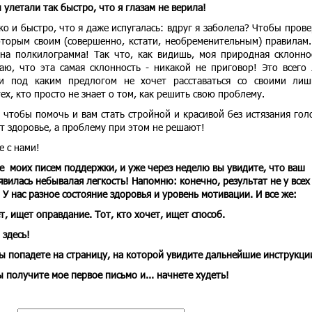
улетали так быстро, что я глазам не верила!
ко и быстро, что я даже испугалась: вдруг я заболела? Чтобы прове
оторым своим (совершенно, кстати, необременительным) правилам.
на полкилограмма! Так что, как видишь, моя природная склонно
аю, что эта самая склонность - никакой не приговор! Это всего
и под каким предлогом не хочет расставаться со своими ли
х, кто просто не знает о том, как решить свою проблему.
, чтобы помочь и вам стать стройной и красивой без истязания гол
т здоровье, а проблему при этом не решают!
е с нами!
е моих писем поддержки, и уже через неделю вы увидите, что ваш
оявилась небывалая легкость! Напомню:
конечно, результат не у всех
 У нас разное состояние здоровья и уровень мотивации. И все же:
ет, ищет оправдание. Тот, кто хочет, ищет способ.
 здесь!
вы попадете на страницу, на которой увидите дальнейшие инструкци
 получите мое первое письмо и... начнете худеть!