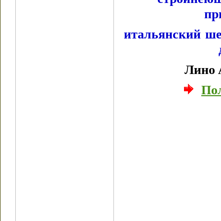
пр
итальянский ше
Лино 
По