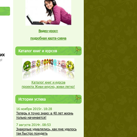
Видео-урок+
подробная карта-схема
Каталог книг и курсов
щих
о!
Каталог книг и курсов
проекта Живи вкусно, живи легко!
Истории успеха
16 ноября 2015г. 18:28
Теперь я точно знаю: в 40 лет жизнь
только начинается!
7 августа 2014г. 08:53
Знакомые удивлялись, как мне удалось
так быстро похудеть