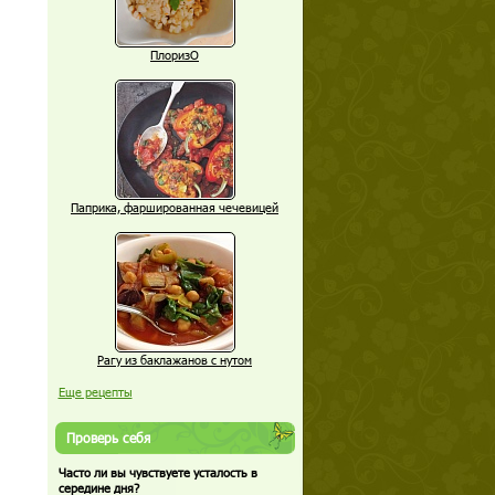
ПлоризО
Паприка, фаршированная чечевицей
Рагу из баклажанов с нутом
Еще рецепты
Проверь себя
Часто ли вы чувствуете усталость в
середине дня?