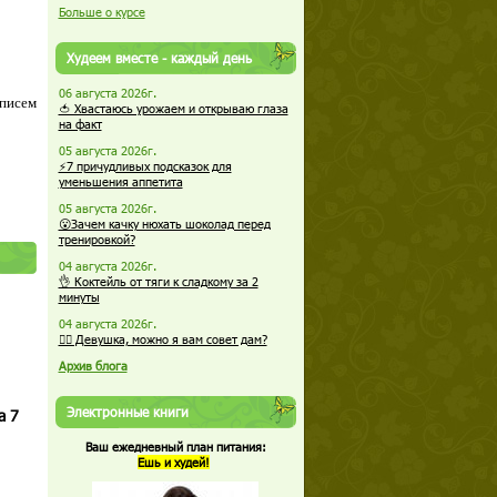
Больше о курсе
Худеем вместе - каждый день
06 августа 2026г.
 писем
🍅 Хвастаюсь урожаем и открываю глаза
на факт
05 августа 2026г.
⚡7 причудливых подсказок для
уменьшения аппетита
05 августа 2026г.
😮Зачем качку нюхать шоколад перед
тренировкой?
04 августа 2026г.
👌 Коктейль от тяги к сладкому за 2
минуты
04 августа 2026г.
🏋️‍♀️ Девушка, можно я вам совет дам?
Архив блога
Электронные книги
а 7
Ваш ежедневный план питания:
Ешь и худей!