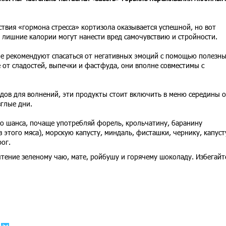
твия «гормона стресса» кортизола оказывается успешной, но вот
 лишние калории могут нанести вред самочувствию и стройности.
е рекомендуют спасаться от негативных эмоций с помощью полезн
 от сладостей, выпечки и фастфуда, они вполне совместимы с
дов для волнений, эти продукты стоит включить в меню середины о
глые дни.
го шанса, почаще употребляй форель, крольчатину, баранину
 этого мяса), морскую капусту, миндаль, фисташки, чернику, капуст
ог.
чтение зеленому чаю, мате, ройбушу и горячему шоколаду. Избегайт