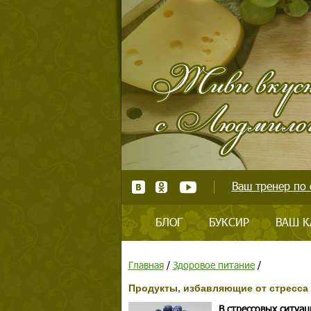
Ваш тренер по 
БЛОГ
БУКСИР
ВАШ К
Главная
/
Здоровое питание
/
Продукты, избавляющие от стресса
В стрессовых ситуа