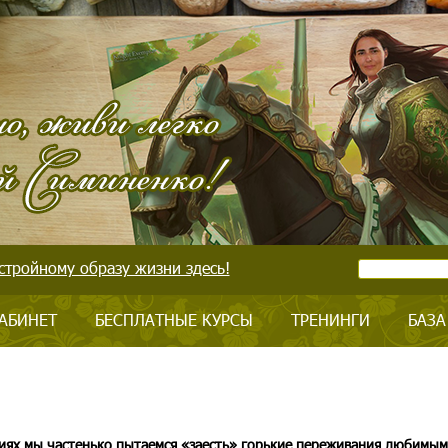
стройному образу жизни здесь!
АБИНЕТ
БЕСПЛАТНЫЕ КУРСЫ
ТРЕНИНГИ
БАЗА
циях мы частенько пытаемся «заесть» горькие переживания любимым