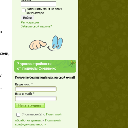
Запомнить меня на этом
компьютере
Регистрация
Забыли свой пароль?
ых
сени,
7 уроков стройности
от Людмилы Симиненко
у
Получите бесплатный курс на свой e-mail
Ваше имя: *
е
Ваш е-mail: *
Я согласен(а) с
Политикой
обработки данных
и
Политикой
конфиденциальности