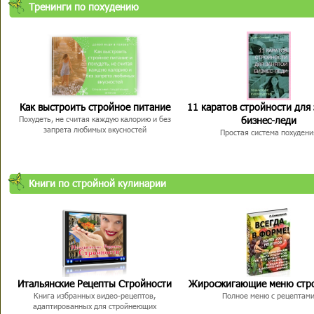
Тренинги по похудению
Как выстроить стройное питание
11 каратов стройности для
бизнес-леди
Похудеть, не считая каждую калорию и без
запрета любимых вкусностей
Простая система похудени
Книги по стройной кулинарии
Итальянские Рецепты Стройности
Жиросжигающие меню стр
Книга избранных видео-рецептов,
Полное меню с рецептам
адаптированных для стройнеющих