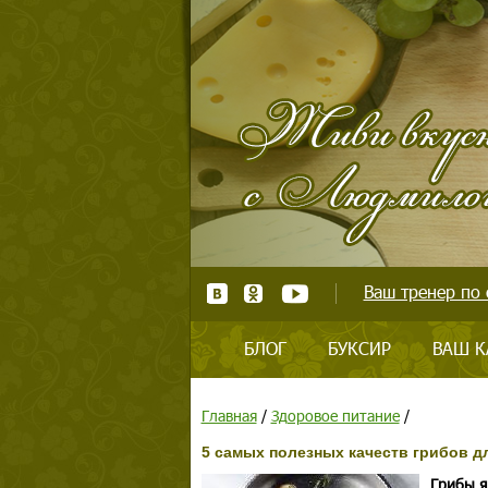
Ваш тренер по 
БЛОГ
БУКСИР
ВАШ К
Главная
/
Здоровое питание
/
5 самых полезных качеств грибов д
Грибы я