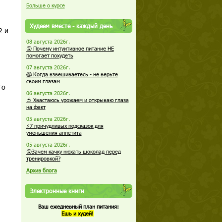
Больше о курсе
Худеем вместе - каждый день
2 и
08 августа 2026г.
😮 Почему интуитивное питание НЕ
помогает похудеть
07 августа 2026г.
😱 Когда взвешиваетесь - не верьте
своим глазам
го
06 августа 2026г.
🍅 Хвастаюсь урожаем и открываю глаза
на факт
05 августа 2026г.
⚡7 причудливых подсказок для
уменьшения аппетита
05 августа 2026г.
😮Зачем качку нюхать шоколад перед
тренировкой?
Архив блога
Электронные книги
Ваш ежедневный план питания:
Ешь и худей!