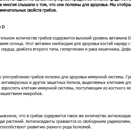
 и многие слышали о том, что они полезны для здоровья. Мы отобра
амечательных свойств грибов.
н D
тельном количестве грибов содержится высокий уровень витамина D
вием солнца. Этот витамин необходим для здоровья костей наряду с
 сердца, диабета второго типа, гипертензии и рака кишечника. Деф
о употребление грибов полезно для здоровья иммунной системы. Г
 антивирусных и других защитных белков, выделяемых клетками дл
 взрослеть клеткам иммунной системы, поступающим из костного мо
 нашествием микробов.
ыяснили, что в грибах содержится такое же количество антиоксидан
реди растений. Антиоксиданты сражаются со свободными радикалами,
способствуют развитию разного рода болезней.