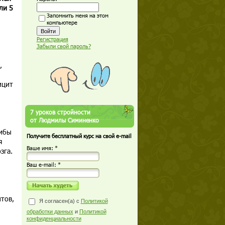
ли 5
Запомнить меня на этом
компьютере
Регистрация
Забыли свой пароль?
,
ицит
7 уроков стройности
от Людмилы Симиненко
рибы
Получите бесплатный курс на свой e-mail
я
Ваше имя: *
зга.
Ваш е-mail: *
тов,
Я согласен(а) с
Политикой
обработки данных
и
Политикой
конфиденциальности