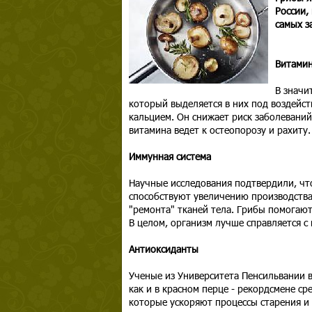
России,
самых з
Витами
В значи
который выделяется в них под воздейст
кальцием. Он снижает риск заболеваний
витамина ведет к остеопорозу и рахиту.
Иммунная система
Научные исследования подтвердили, чт
способствуют увеличению производства
"ремонта" тканей тела. Грибы помогают
В целом, организм лучше справляется с
Антиоксиданты
Ученые из Университета Пенсильвании в
как и в красном перце - рекордсмене с
которые ускоряют процессы старения и 