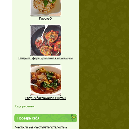
ПлоризО
Паприка, фаршированная чечевицей
Рагу из баклажанов с нутом
Еще рецепты
Проверь себя
Часто ли вы чувствуете усталость в