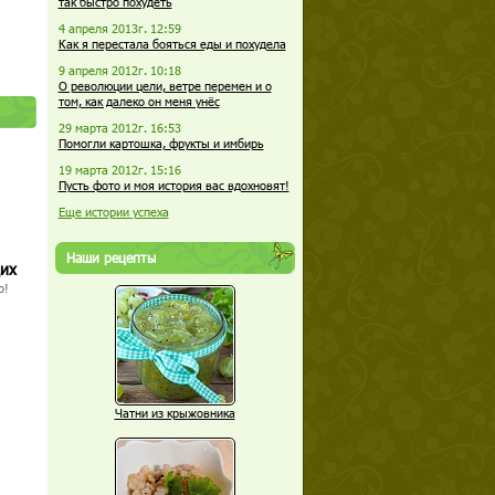
так быстро похудеть
4 апреля 2013г. 12:59
Как я перестала бояться еды и похудела
9 апреля 2012г. 10:18
О революции цели, ветре перемен и о
том, как далеко он меня унёс
29 марта 2012г. 16:53
Помогли картошка, фрукты и имбирь
19 марта 2012г. 15:16
Пусть фото и моя история вас вдохновят!
Еще истории успеха
Наши рецепты
щих
о!
Чатни из крыжовника