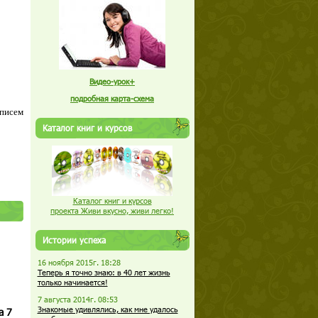
Видео-урок+
подробная карта-схема
 писем
Каталог книг и курсов
Каталог книг и курсов
проекта Живи вкусно, живи легко!
Истории успеха
16 ноября 2015г. 18:28
Теперь я точно знаю: в 40 лет жизнь
только начинается!
7 августа 2014г. 08:53
Знакомые удивлялись, как мне удалось
а 7