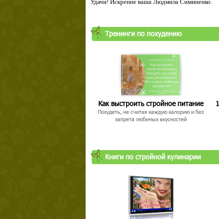
Удачи! Искренне ваша Людмила Симиненко.
Тренинги по похудению
Как выстроить стройное питание
1
Похудеть, не считая каждую калорию и без
запрета любимых вкусностей
Книги по стройной кулинарии