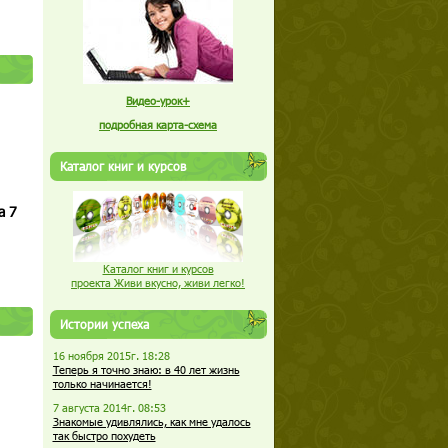
Видео-урок+
подробная карта-схема
Каталог книг и курсов
а 7
Каталог книг и курсов
проекта Живи вкусно, живи легко!
Истории успеха
16 ноября 2015г. 18:28
Теперь я точно знаю: в 40 лет жизнь
только начинается!
7 августа 2014г. 08:53
Знакомые удивлялись, как мне удалось
так быстро похудеть