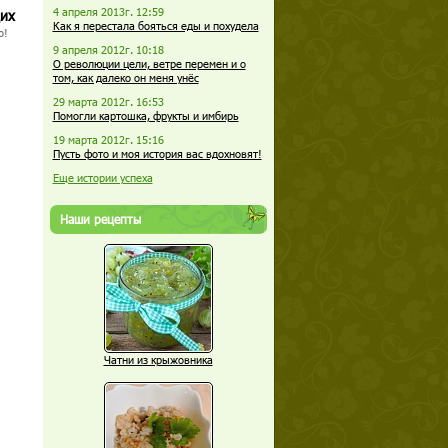
4 апреля 2013г. 12:59
щих
Как я перестала бояться еды и похудела
о!
9 апреля 2012г. 10:18
О революции цели, ветре перемен и о
том, как далеко он меня унёс
29 марта 2012г. 16:53
Помогли картошка, фрукты и имбирь
19 марта 2012г. 15:16
Пусть фото и моя история вас вдохновят!
Еще истории успеха
Наши рецепты
Чатни из крыжовника