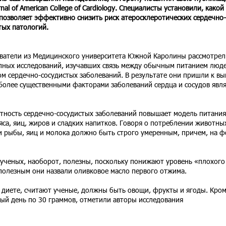
nal of American College of Cardiology. Специалисты установили, какой
позволяет эффективно снизить риск атеросклеротических сердечно-
тых патологий.
ватели из Медицинского университета Южной Каролины рассмотрел
пных исследований, изучавших связь между обычным питанием люде
ом сердечно-сосудистых заболеваний. В результате они пришли к вы
более существенными факторами заболеваний сердца и сосудов явл
ятность сердечно-сосудистых заболеваний повышает модель питания
са, яиц, жиров и сладких напитков. Говоря о потреблении животны
и рыбы, яиц и молока должно быть строго умеренным, причем, на ф
 ученых, наоборот, полезны, поскольку понижают уровень «плохого
полезным они назвали оливковое масло первого отжима.
диете, считают ученые, должны быть овощи, фрукты и ягоды. Кро
дый день по 30 граммов, отметили авторы исследования