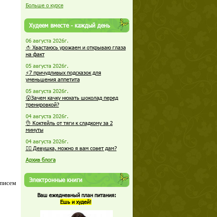
Больше о курсе
Худеем вместе - каждый день
06 августа 2026г.
🍅 Хвастаюсь урожаем и открываю глаза
на факт
05 августа 2026г.
⚡7 причудливых подсказок для
уменьшения аппетита
05 августа 2026г.
😮Зачем качку нюхать шоколад перед
тренировкой?
04 августа 2026г.
👌 Коктейль от тяги к сладкому за 2
минуты
04 августа 2026г.
🏋️‍♀️ Девушка, можно я вам совет дам?
Архив блога
Электронные книги
 писем
Ваш ежедневный план питания:
Ешь и худей!