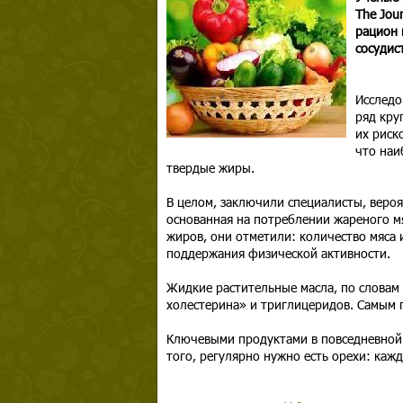
The Jour
рацион 
сосудис
Исследо
ряд кру
их риск
что наи
твердые жиры.
В целом, заключили специалисты, веро
основанная на потреблении жареного мя
жиров, они отметили: количество мяса 
поддержания физической активности.
Жидкие растительные масла, по словам
холестерина» и триглицеридов. Самым 
Ключевыми продуктами в повседневной 
того, регулярно нужно есть орехи: каж