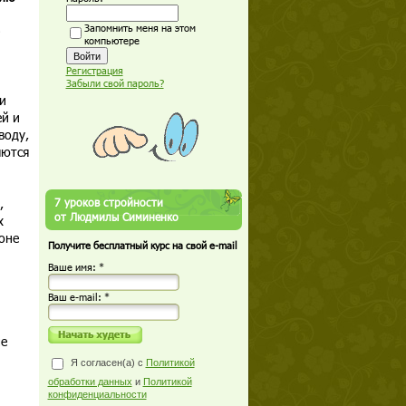
Запомнить меня на этом
компьютере
Регистрация
Забыли свой пароль?
и
й и
воду,
яются
,
7 уроков стройности
от Людмилы Симиненко
х
оне
Получите бесплатный курс на свой e-mail
Ваше имя: *
Ваш е-mail: *
ме
Я согласен(а) с
Политикой
обработки данных
и
Политикой
конфиденциальности