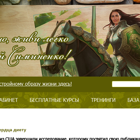
стройному образу жизни здесь!
АБИНЕТ
БЕСПЛАТНЫЕ КУРСЫ
ТРЕНИНГИ
БАЗА
ердца диету
из США завершили исследование, которому посвятил свою публика