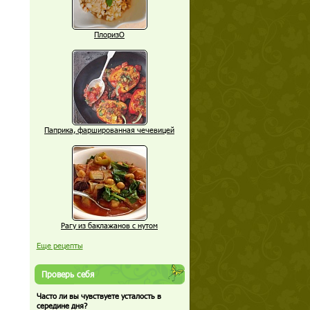
ПлоризО
Паприка, фаршированная чечевицей
Рагу из баклажанов с нутом
Еще рецепты
Проверь себя
Часто ли вы чувствуете усталость в
середине дня?