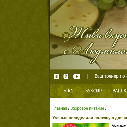
Ваш тренер по 
БЛОГ
БУКСИР
ВАШ К
Главная
/
Здоровое питание
/
Ученые определили полезную для с
Ученые 