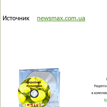
Источник
newsmax.com.ua
Рецепто
в комплек
К