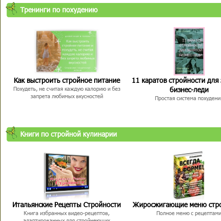
Тренинги по похудению
Как выстроить стройное питание
11 каратов стройности для
бизнес-леди
Похудеть, не считая каждую калорию и без
запрета любимых вкусностей
Простая система похудени
Книги по стройной кулинарии
Итальянские Рецепты Стройности
Жиросжигающие меню стр
Книга избранных видео-рецептов,
Полное меню с рецептам
адаптированных для стройнеющих