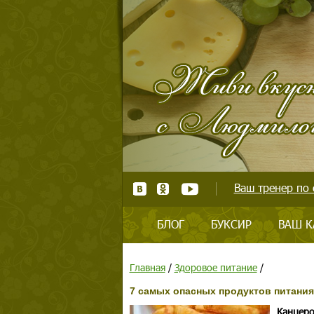
Ваш тренер по 
БЛОГ
БУКСИР
ВАШ К
Главная
/
Здоровое питание
/
7 самых опасных продуктов питания
Канцеро