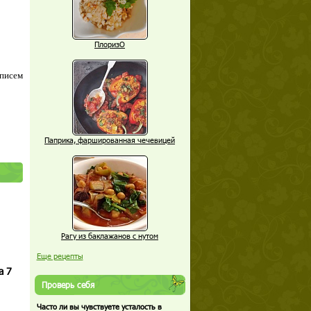
ПлоризО
 писем
Паприка, фаршированная чечевицей
Рагу из баклажанов с нутом
Еще рецепты
а 7
Проверь себя
Часто ли вы чувствуете усталость в