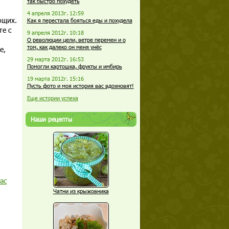
так быстро похудеть
4 апреля 2013г. 12:59
ющих.
Как я перестала бояться еды и похудела
те с
9 апреля 2012г. 10:18
О революции цели, ветре перемен и о
том, как далеко он меня унёс
е,
29 марта 2012г. 16:53
Помогли картошка, фрукты и имбирь
19 марта 2012г. 15:16
Пусть фото и моя история вас вдохновят!
Еще истории успеха
Наши рецепты
ас
Чатни из крыжовника