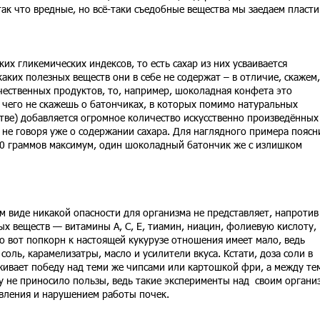
 так что вредные, но всё-таки съедобные вещества мы заедаем пласти
х гликемических индексов, то есть сахар из них усваивается
аких полезных веществ они в себе не содержат – в отличие, скажем,
ачественных продуктов, то, например, шоколадная конфета это
 чего не скажешь о батончиках, в которых помимо натуральных
тве) добавляется огромное количество искусственно произведённых
не говоря уже о содержании сахара. Для наглядного примера поясн
 50 граммов максимум, один шоколадный батончик же с излишком
ом виде никакой опасности для организма не представляет, напротив
ых веществ — витамины А, С, Е, тиамин, ниацин, фолиевую кислоту,
Но вот попкорн к настоящей кукурузе отношения имеет мало, ведь
оль, карамелизатры, масло и усилители вкуса. Кстати, доза соли в
ивает победу над теми же чипсами или картошкой фри, а между те
у не приносило пользы, ведь такие эксперименты над своим органи
вления и нарушением работы почек.