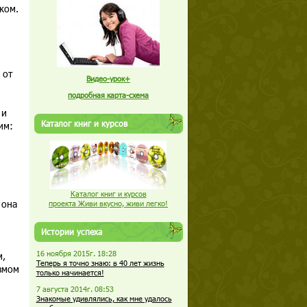
ком.
 от
Видео-урок+
подробная карта-схема
 и
Каталог книг и курсов
им:
Каталог книг и курсов
 она
проекта Живи вкусно, живи легко!
Истории успеха
16 ноября 2015г. 18:28
м,
Теперь я точно знаю: в 40 лет жизнь
змом
только начинается!
7 августа 2014г. 08:53
Знакомые удивлялись, как мне удалось