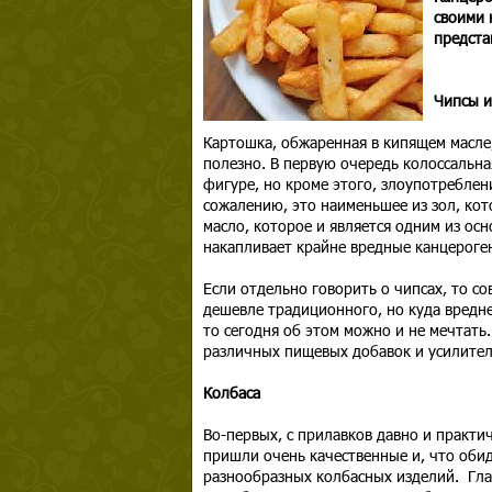
своими 
предста
Чипсы и
Картошка, обжаренная в кипящем масле, 
полезно. В первую очередь колоссальна
фигуре, но кроме этого, злоупотребле
сожалению, это наименьшее из зол, кот
масло, которое и является одним из ос
накапливает крайне вредные канцероге
Если отдельно говорить о чипсах, то с
дешевле традиционного, но куда вредне
то сегодня об этом можно и не мечтать.
различных пищевых добавок и усилител
Колбаса
Во-первых, с прилавков давно и практич
пришли очень качественные и, что обид
разнообразных колбасных изделий. Гла