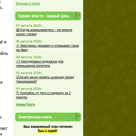
и
Больше о курсе
ы,
Худеем вместе - каждый день
07 августа 2026г.
😱 Когда взвешиваетесь - не верьте
своим глазам
ё и
06 августа 2026г.
🍅 Хвастаюсь урожаем и открываю глаза
на факт
ейль
05 августа 2026г.
⚡7 причудливых подсказок для
уменьшения аппетита
05 августа 2026г.
😮Зачем качку нюхать шоколад перед
 в
тренировкой?
04 августа 2026г.
👌 Коктейль от тяги к сладкому за 2
минуты
Архив блога
ы
Электронные книги
Ваш ежедневный план питания:
ляет
Ешь и худей!
м