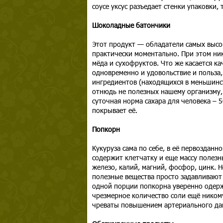
соусе уксус разъедает стенки упаковки,
Шоколадные батончики
Этот продукт — обладатели самых высоки
практически моментально. При этом ник
мёда и сухофруктов. Что же касается к
одновременно и удовольствие и польза,
ингредиентов (находящихся в меньшинс
отнюдь не полезных нашему организму, 
суточная норма сахара для человека –
покрывает её.
Попкорн
Кукуруза сама по себе, в её первозданн
содержит клетчатку и еще массу полезн
железо, калий, магний, фосфор, цинк. 
полезные вещества просто задавливают с
одной порции попкорна уверенно одерж
чрезмерное количество соли ещё ником
чреваты повышением артериального да