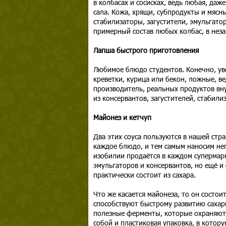
в колбасах и сосисках, ведь любая, даж
сала. Кожа, хрящи, субпродукты и мясны
стабилизаторы, загустители, эмульгато
примерный состав любых колбас, в неза
Лапша быстрого приготовления
Любимое блюдо студентов. Конечно, уве
креветки, курица или бекон, ложные, ве
производитель, реальных продуктов вну
из консервантов, загустителей, стабили
Майонез и кетчуп
Два этих соуса пользуются в нашей стр
каждое блюдо, и тем самым наносим не
изобилии продаётся в каждом супермарк
эмульгаторов и консервантов, но ещё и 
практически состоит из сахара.
Что же касается майонеза, то он состо
способствуют быстрому развитию сахар
полезные ферменты, которые охраняют 
собой и пластиковая упаковка, в котор