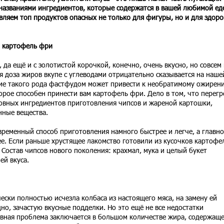
названиями ингредиентов, которые содержатся в вашей любимой ед
вляем топ продуктов опасных не только для фигуры, но и для здоро
 картофель фри
да ещё и с золотистой корочкой, конечно, очень вкусно, но совсем 
я доза жиров вкупе с углеводами отрицательно сказывается на наше
ние такого рода фастфудом может привести к необратимому ожирени
орое способен принести вам картофель фри. Дело в том, что перегр
новных ингредиентов приготовления чипсов и жареной картошки,
нные вещества.
овременный способ приготовления намного быстрее и легче, а главно
е. Если раньше хрустящее лакомство готовили из кусочков картофе
 Состав чипсов нового поколения: крахмал, мука и целый букет
ей вкуса.
ески полностью исчезла колбаса из настоящего мяса, на замену ей
но, зачастую вкусные подделки. Но это ещё не все недостатки
вная проблема заключается в большом количестве жира, содержаще