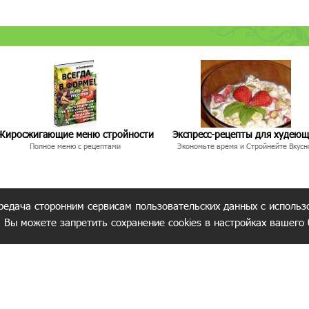
Жиросжигающие меню стройности
Экспресс-рецепты для худею
Полное меню с рецептами
Экономьте время и Стройнейте Вкусн
редача сторонним сервисам пользовательских данных с использ
. Вы можете запретить сохранение cookies в настройках вашего