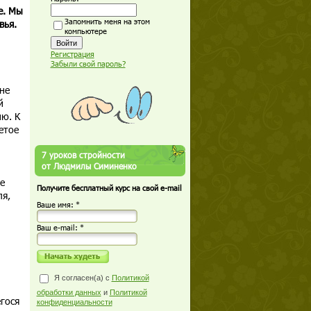
е. Мы
Запомнить меня на этом
вья.
компьютере
Регистрация
Забыли свой пароль?
не
й
ю. К
етое
7 уроков стройности
от Людмилы Симиненко
е
Получите бесплатный курс на свой e-mail
ля,
Ваше имя: *
Ваш е-mail: *
Я согласен(а) с
Политикой
обработки данных
и
Политикой
гося
конфиденциальности