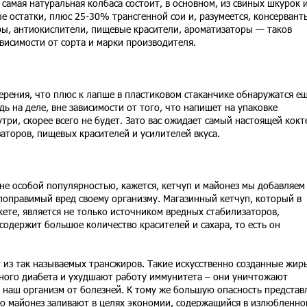
е самая натуральная колбаса состоит, в основном, из свиных шкурок 
е остатки, плюс 25-30% трансгенной сои и, разумеется, консервант
ры, антиокислители, пищевые красители, ароматизаторы — таков
висимости от сорта и марки производителя.
рения, что плюс к лапше в пластиковом стаканчике обнаружатся ещ
дь на деле, вне зависимости от того, что напишет на упаковке
три, скорее всего не будет. Зато вас ожидает самый настоящей кокт
заторов, пищевых красителей и усилителей вкуса.
ане особой популярностью, кажется, кетчуп и майонез мы добавляем
поправимый вред своему организму. Магазинный кетчуп, который в
ете, является не только источником вредных стабилизаторов,
содержит большое количество красителей и сахара, то есть он
ит из так называемых трансжиров. Такие искусственно созданные жир
ного диабета и ухудшают работу иммунитета – они уничтожают
наш организм от болезней. К тому же большую опасность представ
ую майонез заливают в целях экономии, содержащийся в излюбленно