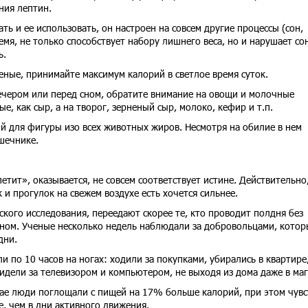
ния лептин.
ть и ее использовать, он настроен на совсем другие процессы (сон,
емя, не только способствует набору лишнего веса, но и нарушает со
ь.
еные, принимайте максимум калорий в светлое время суток.
вечером или перед сном, обратите внимание на овощи и молочные
е, как сыр, а на творог, зерненый сыр, молоко, кефир и т.п.
й для фигуры изо всех животных жиров. Несмотря на обилие в нем
ишечнике.
тит», оказывается, не совсем соответствует истине. Действительно
и прогулок на свежем воздухе есть хочется сильнее.
кого исследования, переедают скорее те, кто проводит полдня без
ном. Ученые несколько недель наблюдали за добровольцами, котор
дни.
 по 10 часов на ногах: ходили за покупками, убирались в квартире
сидели за телевизором и компьютером, не выходя из дома даже в маг
чае люди поглощали с пищей на 17% больше калорий, при этом чувс
, чем в дни активного движения.