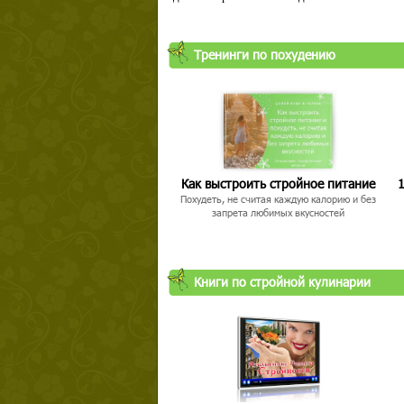
Тренинги по похудению
Как выстроить стройное питание
1
Похудеть, не считая каждую калорию и без
запрета любимых вкусностей
Книги по стройной кулинарии