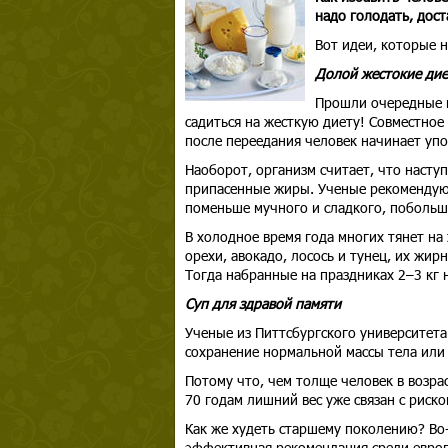
надо голодать, дост
Вот идеи, которые н
Долой жестокие дие
Прошли очередные п
садиться на жесткую диету! Совместное
после переедания человек начинает упо
Наоборот, организм считает, что наступ
припасенные жиры. Ученые рекомендуют
поменьше мучного и сладкого, побольше
В холодное время года многих тянет на 
орехи, авокадо, лосось и тунец, их жир
Тогда набранные на праздниках 2–3 кг н
Суп для здравой памяти
Ученые из Питтсбургского университета
сохранение нормальной массы тела или
Потому что, чем толще человек в возрас
70 годам лишний вес уже связан с риск
Как же худеть старшему поколению? Во-
эффективная рекомендация среди европе