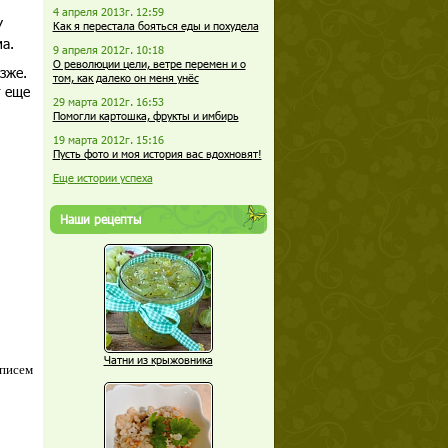
4 апреля 2013г. 12:59
У
Как я перестала бояться еды и похудела
а.
9 апреля 2012г. 10:18
О революции цели, ветре перемен и о
зже.
том, как далеко он меня унёс
т еще
29 марта 2012г. 16:53
Помогли картошка, фрукты и имбирь
19 марта 2012г. 15:16
Пусть фото и моя история вас вдохновят!
Еще истории успеха
Наши рецепты
Чатни из крыжовника
 писем