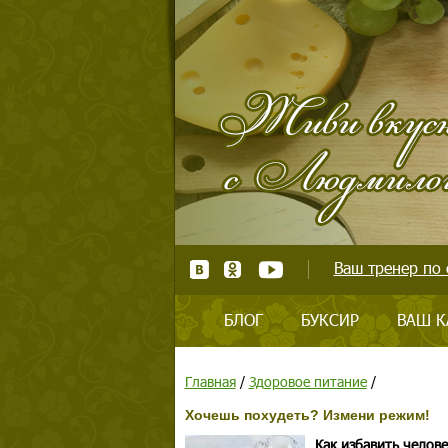
Ваш тренер по 
БЛОГ
БУКСИР
ВАШ К
Главная
/
Здоровое питание
/
Хочешь похудеть? Измени режим!
Как избавить челове