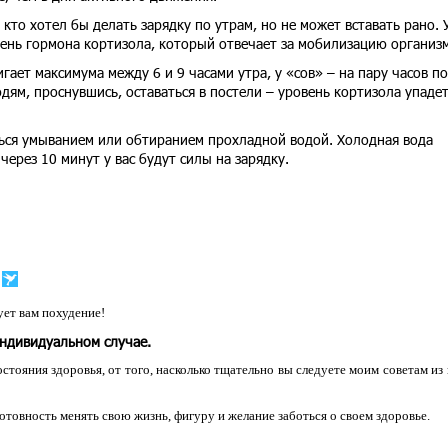
кто хотел бы делать зарядку по утрам, но не может вставать рано. 
ень гормона кортизола, который отвечает за мобилизацию организм
ает максимума между 6 и 9 часами утра, у «сов» – на пару часов по
ям, проснувшись, оставаться в постели – уровень кортизола упаде
ться умыванием или обтиранием прохладной водой. Холодная вода
через 10 минут у вас будут силы на зарядку.
ет вам похудение!
индивидуальном случае.
остояния здоровья, от того, насколько тщательно вы следуете моим советам из
 готовность менять свою жизнь, фигуру и желание заботься о своем здоровье.