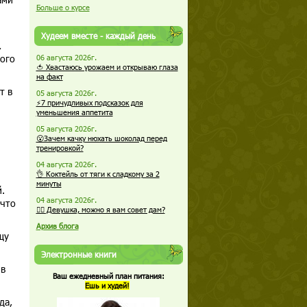
Больше о курсе
.
Худеем вместе - каждый день
,
ого
06 августа 2026г.
🍅 Хвастаюсь урожаем и открываю глаза
на факт
т в
05 августа 2026г.
⚡7 причудливых подсказок для
уменьшения аппетита
05 августа 2026г.
😮Зачем качку нюхать шоколад перед
тренировкой?
04 августа 2026г.
👌 Коктейль от тяги к сладкому за 2
минуты
.
04 августа 2026г.
 что
🏋️‍♀️ Девушка, можно я вам совет дам?
Архив блога
щу
Электронные книги
 в
Ваш ежедневный план питания:
Ешь и худей!
да,