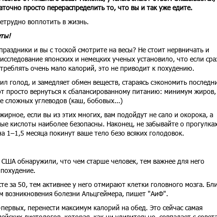
аточно просто перераспределить то, что вы и так уже едите.
етрудно воплотить в жизнь.
ты!
раздники и вы с тоской смотрите на весы? Не стоит нервничать и
 исследование японских и немецких ученых установило, что если сра
треблять очень мало калорий, это не приводит к похудению.
ил голод, и замедляет обмен веществ, стараясь сэкономить последн
 просто вернуться к сбалансированному питанию: минимум жиров,
 сложных углеводов (каш, бобовых...)
жирное, если вы из этих многих, вам подойдут не сало и окорока, а
ные кислоты наиболее безопасны. Наконец, не забывайте о прогулках
а 1–1,5 месяца покинут ваше тело безо всяких голодовок.
 США обнаружили, что чем старше человек, тем важнее для него
 похудение.
те за 50, тем активнее у него отмирают клетки головного мозга. Бл
ом возникновения болезни Альцгеймера, пишет "АиФ".
первых, перенести максимум калорий на обед. Это сейчас самая
йских диетологов, которая, как ни удивительно, совпадает с совет