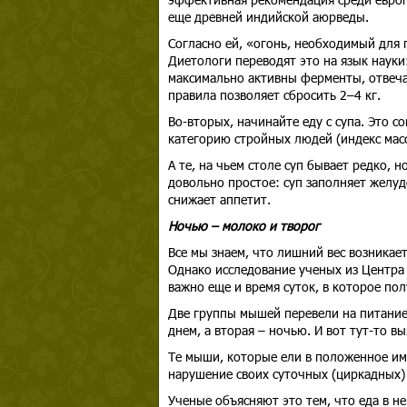
еще древней индийской аюрведы.
Согласно ей, «огонь, необходимый для 
Диетологи переводят это на язык науки
максимально активны ферменты, отвеча
правила позволяет сбросить 2–4 кг.
Во-вторых, начинайте еду с супа. Это со
категорию стройных людей (индекс масс
А те, на чьем столе суп бывает редко, 
довольно простое: суп заполняет желуд
снижает аппетит.
Ночью – молоко и творог
Все мы знаем, что лишний вес возникает
Однако исследование ученых из Центра
важно еще и время суток, в которое по
Две группы мышей перевели на питание
днем, а вторая – ночью. И вот тут-то в
Те мыши, которые ели в положенное им 
нарушение своих суточных (циркадных)
Ученые объясняют это тем, что еда в н