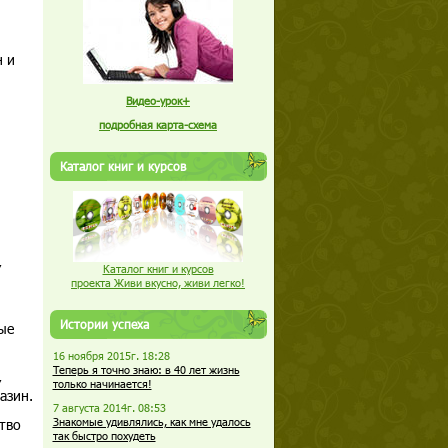
н и
Видео-урок+
подробная карта-схема
Каталог книг и курсов
,
Каталог книг и курсов
проекта Живи вкусно, живи легко!
Истории успеха
ые
16 ноября 2015г. 18:28
Теперь я точно знаю: в 40 лет жизнь
,
только начинается!
азин.
7 августа 2014г. 08:53
тво
Знакомые удивлялись, как мне удалось
так быстро похудеть