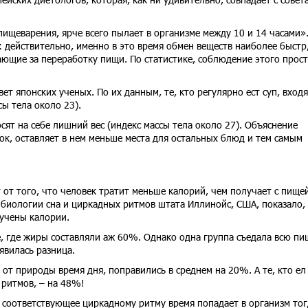
пищеварения, ярче всего пылает в организме между 10 и 14 часами»
: действительно, именно в это время обмен веществ наиболее быстр
ющие за переработку пищи. По статистике, соблюдение этого прост
вет японских ученых. По их данным, те, кто регулярно ест суп, входя
ы тела около 23).
носят на себе лишний вес (индекс массы тела около 27). Объяснение
ок, оставляет в нем меньше места для остальных блюд и тем самым
 от того, что человек тратит меньше калорий, чем получает с пищей
 биологии сна и циркадных ритмов штата Иллинойс, США, показало,
лучены калории.
, где жиры составляли аж 60%. Однако одна группа съедала всю пи
ыявилась разница.
от природы время дня, поправились в среднем на 20%. А те, кто ел
 ритмов, – на 48%!
е соответствующее циркадному ритму время попадает в организм тог