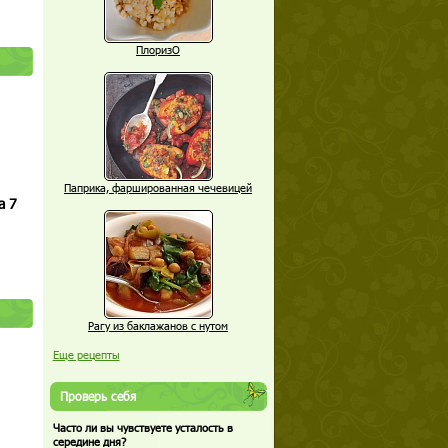
ПлоризО
Паприка, фаршированная чечевицей
а 7
Рагу из баклажанов с нутом
Еще рецепты
Проверь себя
Часто ли вы чувствуете усталость в
середине дня?