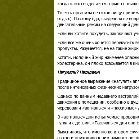
когда плохо выделяется гормон насыще
То есть организм не готов пищу принима
отдых). Поэтому еда, съеденная не вовр
двигательный режим на следующий ден
Если вы хотите похудеть, заключают уч
Если все же очень хочется перекусить 
продукты. Разумеется, не на такие жирны
Кстати, молочный жир наименее опасны
холестерина, он плохо всасывается в к
Нагуляли? Насидели!
Традиционное выражение «нагулять аппе
после интенсивных физических нагрузок 
Однако по данным недавнего австралийс
движения в помещении, особенно в душ
чередовали «активные» и «пассивные» 
В «активные» дни испытуемые проводили
гуляли с детьми. «Пассивные» дни они 
Выяснилось, что именно во втором слу
сытости приходило к ним намного позже