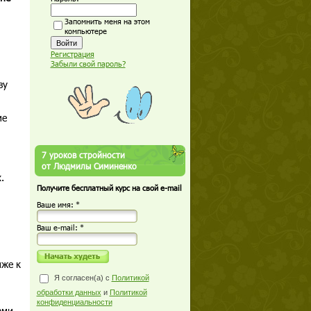
Запомнить меня на этом
компьютере
Регистрация
Забыли свой пароль?
зу
ие
7 уроков стройности
от Людмилы Симиненко
.
Получите бесплатный курс на свой e-mail
Ваше имя: *
Ваш е-mail: *
иже к
Я согласен(а) с
Политикой
обработки данных
и
Политикой
конфиденциальности
ами