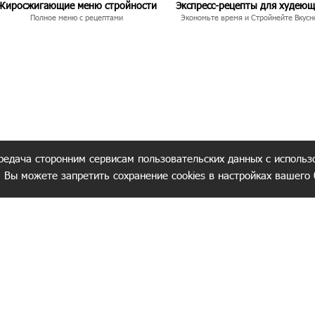
Жиросжигающие меню стройности
Экспресс-рецепты для худею
Полное меню с рецептами
Экономьте время и Стройнейте Вкусн
редача сторонним сервисам пользовательских данных с использ
. Вы можете запретить сохранение cookies в настройках вашего