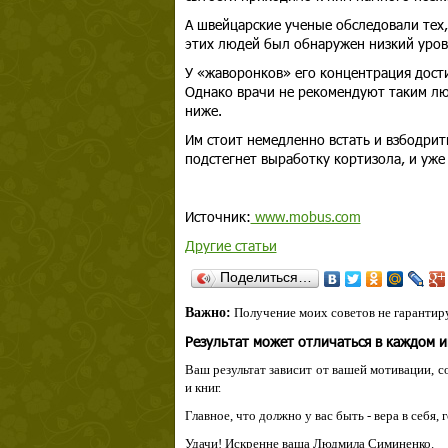
А швейцарские ученые обследовали тех, 
этих людей был обнаружен низкий уров
У «жаворонков» его концентрация достиг
Однако врачи не рекомендуют таким люд
ниже.
Им стоит немедленно встать и взбодри
подстегнет выработку кортизола, и уже 
Источник:
www.mobus.com
Другие статьи
Поделиться…
Важно:
Получение моих советов не гарантиру
Результат может отличаться в каждом 
Ваш результат зависит от вашей мотивации, с
и книг.
Главное, что должно у вас быть - вера в себя,
Удачи! Искренне ваша Людмила Симиненко.