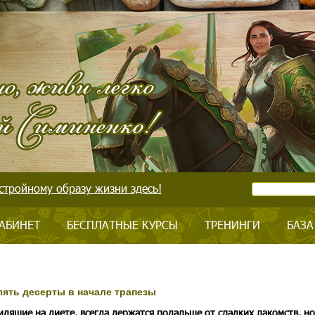
стройному образу жизни здесь!
АБИНЕТ
БЕСПЛАТНЫЕ КУРСЫ
ТРЕНИНГИ
БАЗА
ять десерты в начале трапезы
идящие на диете, всегда держатся подальше от сладких лакомств, но