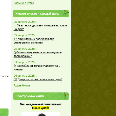
Больше о курсе
Худеем вместе - каждый день
06 августа 2026г.
🍅 Хвастаюсь урожаем и открываю глаза
на факт
05 августа 2026г.
⚡7 причудливых подсказок для
уменьшения аппетита
05 августа 2026г.
😮Зачем качку нюхать шоколад перед
тренировкой?
04 августа 2026г.
👌 Коктейль от тяги к сладкому за 2
минуты
04 августа 2026г.
 писем
🏋️‍♀️ Девушка, можно я вам совет дам?
Архив блога
Электронные книги
Ваш ежедневный план питания:
Ешь и худей!