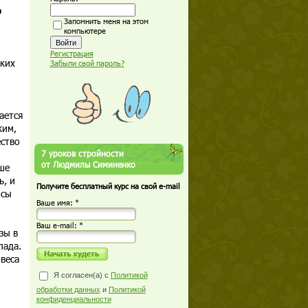
ю
Запомнить меня на этом
компьютере
Регистрация
дких
Забыли свой пароль?
ается
ким,
ество
7 уроков стройности
от Людмилы Симиненко
ше
ь, и
Получите бесплатный курс на свой e-mail
ысы
Ваше имя: *
Ваш е-mail: *
зы в
лада.
веса
Я согласен(а) с
Политикой
обработки данных
и
Политикой
конфиденциальности