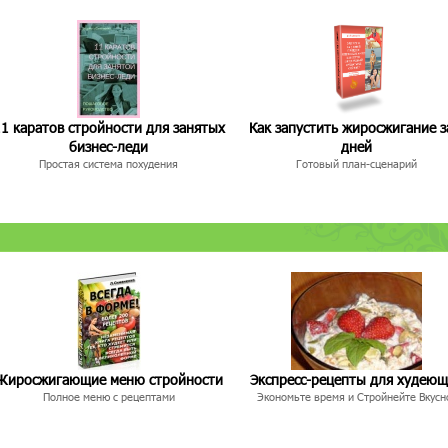
1 каратов стройности для занятых
Как запустить жиросжигание з
бизнес-леди
дней
Простая система похудения
Готовый план-сценарий
Жиросжигающие меню стройности
Экспресс-рецепты для худею
Полное меню с рецептами
Экономьте время и Стройнейте Вкусн