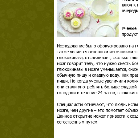
ключ к 
очередь
Ученые 
продукт
Исследование было сфокусировано на гл
также является основным источником эн
глюкокиназа, отслеживает, сколько глю
мозг говорит телу, что нужно съесть б
глюкокиназы в мозге уменьшается, сниж
обычную пищу и сладкую воду. Как пра
пищи. Но когда ученые увеличили колич
они стали употреблять больше сладкой 
голодали в течение 24 часов, глюкокина
Специалисты отмечают, что люди, испы
мозге, чем другие – это помогает объя
Данное открытие может привести к созд
естественным путем.