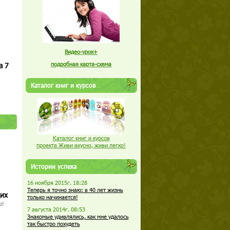
Видео-урок+
а 7
подробная карта-схема
Каталог книг и курсов
Каталог книг и курсов
проекта Живи вкусно, живи легко!
Истории успеха
16 ноября 2015г. 18:28
Теперь я точно знаю: в 40 лет жизнь
щих
только начинается!
о!
7 августа 2014г. 08:53
Знакомые удивлялись, как мне удалось
так быстро похудеть