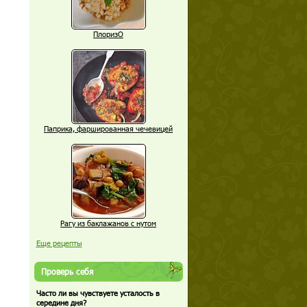
ПлоризО
Паприка, фаршированная чечевицей
Рагу из баклажанов с нутом
Еще рецепты
Проверь себя
Часто ли вы чувствуете усталость в
середине дня?