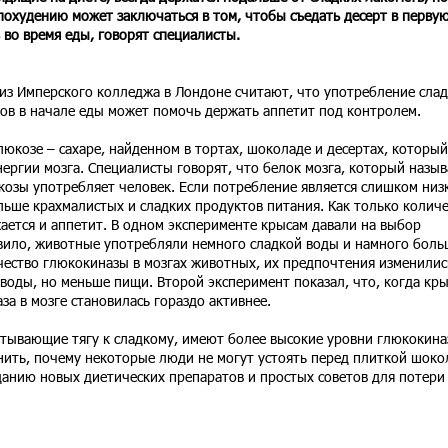
похудению может заключаться в том, чтобы съедать десерт в перву
 во время еды, говорят специалисты.
из Имперского колледжа в Лондоне считают, что употребление сла
ов в начале еды может помочь держать аппетит под контролем.
юкозе – сахаре, найденном в тортах, шоколаде и десертах, который
ергии мозга. Специалисты говорят, что белок мозга, который назыв
козы употребляет человек. Если потребление является слишком низ
ольше крахмалистых и сладких продуктов питания. Как только колич
ается и аппетит. В одном эксперименте крысам давали на выбор
вило, животные употребляли немного сладкой воды и намного боль
ество глюкокиназы в мозгах животных, их предпочтения изменилис
воды, но меньше пищи. Второй эксперимент показал, что, когда кр
за в мозге становилась гораздо активнее.
тывающие тягу к сладкому, имеют более высокие уровни глюкокина
снить, почему некоторые люди не могут устоять перед плиткой шоко
анию новых диетических препаратов и простых советов для потери 