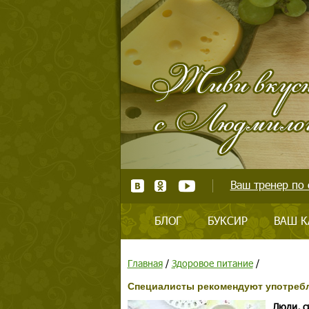
Ваш тренер по 
БЛОГ
БУКСИР
ВАШ К
Главная
/
Здоровое питание
/
Специалисты рекомендуют употребл
Люди, с