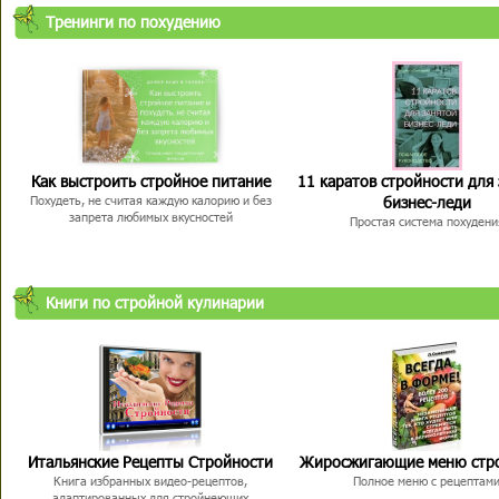
Тренинги по похудению
Как выстроить стройное питание
11 каратов стройности для
бизнес-леди
Похудеть, не считая каждую калорию и без
запрета любимых вкусностей
Простая система похудени
Книги по стройной кулинарии
Итальянские Рецепты Стройности
Жиросжигающие меню стр
Книга избранных видео-рецептов,
Полное меню с рецептам
адаптированных для стройнеющих