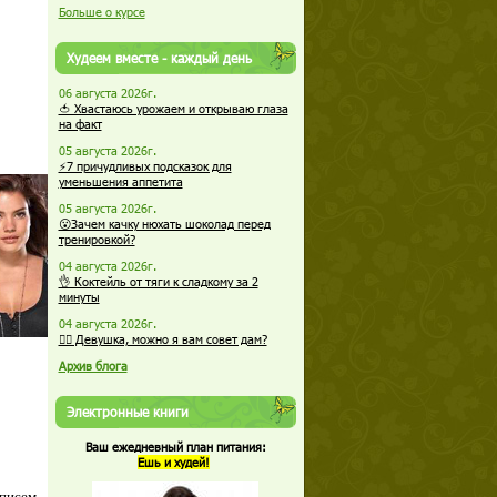
Больше о курсе
Худеем вместе - каждый день
06 августа 2026г.
🍅 Хвастаюсь урожаем и открываю глаза
на факт
05 августа 2026г.
⚡7 причудливых подсказок для
уменьшения аппетита
05 августа 2026г.
😮Зачем качку нюхать шоколад перед
тренировкой?
04 августа 2026г.
👌 Коктейль от тяги к сладкому за 2
минуты
04 августа 2026г.
🏋️‍♀️ Девушка, можно я вам совет дам?
Архив блога
Электронные книги
Ваш ежедневный план питания:
Ешь и худей!
 писем