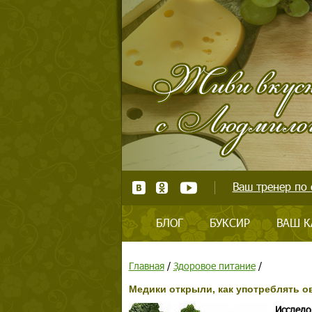
Ваш тренер по 
БЛОГ
БУКСИР
ВАШ К
Главная
/
Здоровое питание
/
Медики открыли, как употреблять 
Исследо