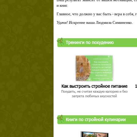
и книг.
Главное, что должно у вас быть - вера в себя,
Удачи! Искренне ваша Людмила Симиненко.
Тренинги по похудению
Как выстроить стройное питание
1
Похудеть, не считая каждую калорию и без
запрета любимых вкусностей
Книги по стройной кулинарии