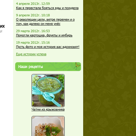
4 апреля 2013г. 12:59
Как я перестала бояться еды и похудела
9 апреля 2012г. 10:18
О революции цели, ветре перемен и о
том, как далеко он меня унёс
щих
29 марта 2012г. 16:53
о!
Помогли картошка, фрукты и имбирь
19 марта 2012г. 15:16
Пусть фото и моя история вас вдохновят!
Еще истории успеха
Наши рецепты
Чатни из крыжовника