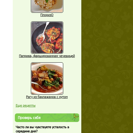
ПлоризО
Паприка, фаршированная чечевицей
Рагу из баклажанов с нутом
Еще рецепты
Проверь себя
Часто ли вы чувствуете усталость в
середине дня?