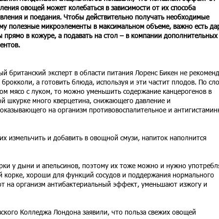
ления овощей может колебаться в зависимости от их способа
вления и поедания. Чтобы действительно получать необходимые
му полезные микроэлементы в максимальном объеме, важно есть да
 прямо в кожуре, а подавать на стол – в компании дополнительных
ентов.
ый британский эксперт в области питания Лоренс Бикен не рекомен
брокколи, а готовить блюда, используя и эти частит плодов. По сл
зом мясо с луком, то можно уменьшить содержание канцерогенов в
ой шкурке много кверцетина, снижающего давление и
оказывающего на организм противовоспалительное и антигистамин
 их измельчить и добавить в овощной смузи, напиток наполнится
рки у дыни и апельсинов, поэтому их тоже можно и нужно употребл
й корке, хороши для функций сосудов и поддержания нормального
ают на организм антибактериальный эффект, уменьшают изжогу и
вского Колледжа Лондона заявили, что польза свежих овощей