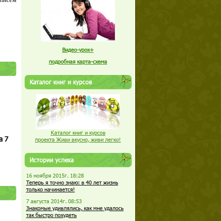
Видео-урок+
подробная карта-схема
Каталог книг и курсов
Каталог книг и курсов
а 7
проекта Живи вкусно, живи легко!
Истории успеха
16 ноября 2015г. 18:28
Теперь я точно знаю: в 40 лет жизнь
только начинается!
7 августа 2014г. 08:53
Знакомые удивлялись, как мне удалось
так быстро похудеть