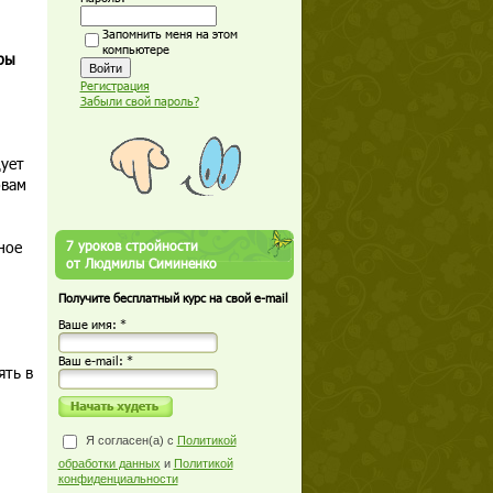
Запомнить меня на этом
компьютере
ры
Регистрация
Забыли свой пароль?
дует
овам
ное
7 уроков стройности
от Людмилы Симиненко
Получите бесплатный курс на свой e-mail
Ваше имя: *
Ваш е-mail: *
ять в
Я согласен(а) с
Политикой
обработки данных
и
Политикой
конфиденциальности