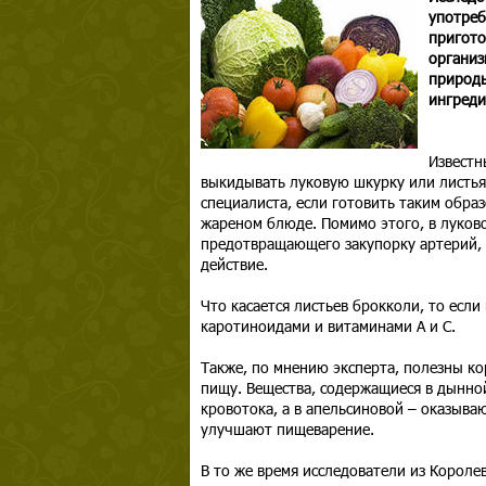
употреб
пригото
организ
природы
ингреди
Известн
выкидывать луковую шкурку или листья 
специалиста, если готовить таким обра
жареном блюде. Помимо этого, в луков
предотвращающего закупорку артерий, 
действие.
Что касается листьев брокколи, то если
каротиноидами и витаминами А и С.
Также, по мнению эксперта, полезны ко
пищу. Вещества, содержащиеся в дынно
кровотока, а в апельсиновой – оказыв
улучшают пищеварение.
В то же время исследователи из Короле