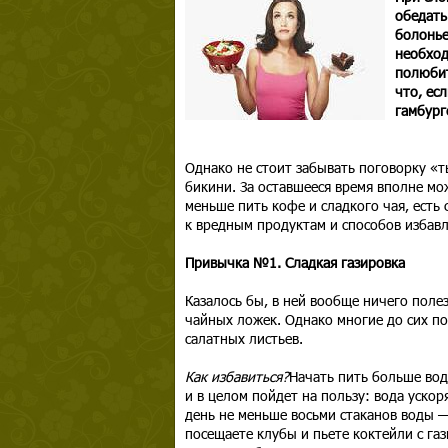
обедать
болонье
необход
полюбит
что, ес
гамбург
Однако не стоит забывать поговорку «ты
бикини. За оставшееся время вполне м
меньше пить кофе и сладкого чая, есть
к вредным продуктам и способов избавл
Привычка №1. Сладкая газировка
Казалось бы, в ней вообще ничего полез
чайных ложек. Однако многие до сих пор
салатных листьев.
Как избавиться
?
Начать пить больше воды
и в целом пойдет на пользу: вода уско
день не меньше восьми стаканов воды —
посещаете клубы и пьете коктейли с га