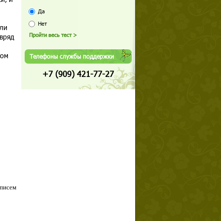
Да
Нет
ели
 вряд
сом
Телефоны службы поддержки
+7 (909) 421-77-27
 писем