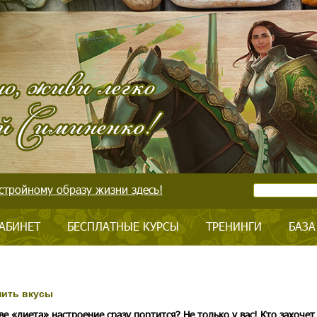
стройному образу жизни здесь!
АБИНЕТ
БЕСПЛАТНЫЕ КУРСЫ
ТРЕНИНГИ
БАЗА
нить вкусы
ве «диета» настроение сразу портится? Не только у вас! Кто захочет