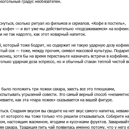
алкогольный градус необязателен.
нуться, сколько ритуал из фильмов и сериалов. «Кофе в постель»,
ку кофе» — и вот уже мы действительно «подсаживаемся» на кофеин
и не так надолго, как этот коварный напиток.
й, который тоже бодрит, но содержит не такую ударную дозу кофеи
атый сок — тоже, между прочим, символ массовой культуры. Подари
конец, хотя бы на время перестаньте назначать встречи в кофейнях.
только ударная доза эспрессо, но и обычный стакан теплой чистой в
о было положить три ложки сахара, заесть все это плюшками,
испытывать угрызений совести. Это самый верный способ «незаметн
еваете, как эта «пара ложек» сказывается на вашей фигуре.
аться. Сладким вкусом вы сводите на нет вкус самого напитка, неважн
 от которого мы тоже только что решили отказываться. Соберите н
цом, настоящим жасмином, ягодами и кусочками фруктов. Заваривайт
яя сахара. Традиция пить чай появилась именно потому, что у него е