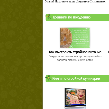
Удачи! Искренне ваша Людмила Симиненко.
Тренинги по похудению
Как выстроить стройное питание
1
Похудеть, не считая каждую калорию и без
запрета любимых вкусностей
Книги по стройной кулинарии