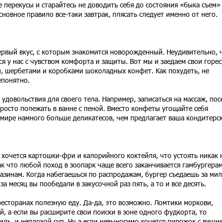
е перекусы и старайтесь не доводить себя до состояния «быка съем»
сновное правило все-таки завтрак, плясать следует именно от него.
ервый вкус, с которым знакомится новорожденный. Неудивительно, 
я у нас с чувством комфорта и защиты. Вот мы и заедаем свои горес
, шербетами и коробками шоколадных конфет. Как похудеть, не
епонятно.
 удовольствия для своего тела. Например, записаться на массаж, пос
просто полежать в ванне с пеной. Вместо конфеты угощайте себя
мире намного больше деликатесов, чем предлагает ваша кондитерск
к хочется картошки-фри и калорийного коктейля, что устоять никак 
ак что любой поход в зоопарк чаще всего заканчивается гамбургера
агазинам. Когда набегаешься по распродажам, бургер съедаешь за ми
за месяц вы пообедали в закусочной раз пять, а то и все десять.
есторанах полезную еду. Да-да, это возможно. Ломтики моркови,
й, а если вы расширите свои поиски в зоне одного фудкорта, то
иль, и неплохой суп. Ну а если невыносимо хочется пирожок с вишне