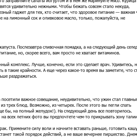
го заправляйте салаты йогуртом и в нем же маринуйте мясо. Курица
вятся удивительно нежными. Чтобы бежать совсем стало некуда,
зный гаджет для тех, кто считает, что здоровое питание — важная 
е на лимонный сок и оливковое масло, только, пожалуйста, не
капуста. Послезавтра сливочная помадка, а на следующий день селед
питание, но, скорее всего, вам просто не хватает витаминов.
ный комплекс. Лучше, конечно, если это сделает врач. Удивитесь, 
ть в такие крайности. А еще через какое-то время вы заметите, что с
ньше раздражаться.
а посетили важное совещание, неудивительно, что ужин стал главны
из трех блюд. Возможно, из четырех. После этого вы легли спать
еще бы, на полный желудок!). На следующий день все повторилось.
и на всех летних фото вы предпочтете чем-то прикрывать зону талии
рак. Примените силу воли и начните вставать раньше, готовить каш
станет такой порядок действий, а не ваше вечернее пиршество. Днем