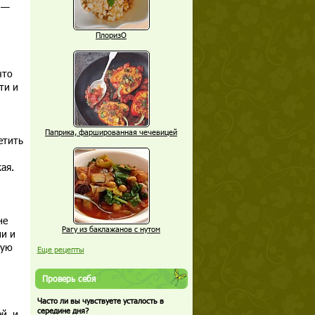
 —
ПлоризО
что
ти и
Паприка, фаршированная чечевицей
етить
ая.
не
Рагу из баклажанов с нутом
ми и
лую
Еще рецепты
Проверь себя
Часто ли вы чувствуете усталость в
середине дня?
й, и