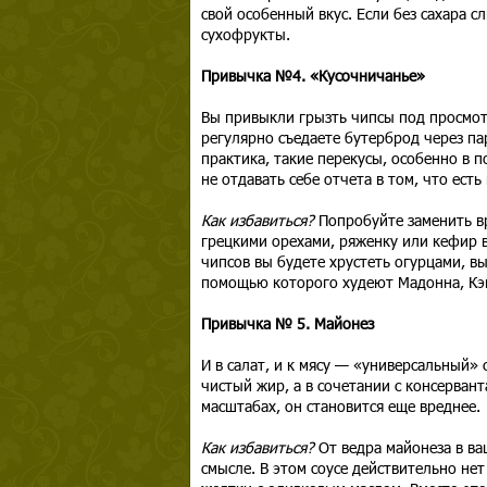
свой особенный вкус. Если без сахара 
сухофрукты.
Привычка №4. «Кусочничанье»
Вы привыкли грызть чипсы под просмотр
регулярно съедаете бутерброд через пар
практика, такие перекусы, особенно в 
не отдавать себе отчета в том, что есть
Как избавиться?
Попробуйте заменить вр
грецкими орехами, ряженку или кефир в
чипсов вы будете хрустеть огурцами, в
помощью которого худеют Мадонна, Кэм
Привычка № 5. Майонез
И в салат, и к мясу — «универсальный» 
чистый жир, а в сочетании с консерва
масштабах, он становится еще вреднее.
Как избавиться?
От ведра майонеза в ва
смысле. В этом соусе действительно нет