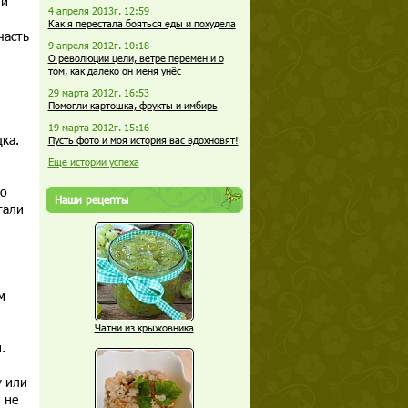
 и
4 апреля 2013г. 12:59
Как я перестала бояться еды и похудела
часть
9 апреля 2012г. 10:18
О революции цели, ветре перемен и о
том, как далеко он меня унёс
29 марта 2012г. 16:53
Помогли картошка, фрукты и имбирь
19 марта 2012г. 15:16
ка.
Пусть фото и моя история вас вдохновят!
Еще истории успеха
но
Наши рецепты
тали
м
Чатни из крыжовника
.
у или
 не