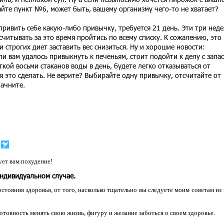
айте пункт №6, может быть, вашему организму чего-то не хватает?
ривить себе какую-либо привычку, требуется 21 день. Эти три нед
читывать за это время пройтись по всему списку. К сожалению, это
 строгих диет заставить вес снизиться. Ну и хорошие новости:
и вам удалось привыкнуть к печеньям, стоит подойти к делу с запа
ткой восьми стаканов воды в день, будете легко отказываться от
ся это сделать. Не верите? Выбирайте одну привычку, отсчитайте от
ачните.
ет вам похудение!
индивидуальном случае.
остояния здоровья, от того, насколько тщательно вы следуете моим советам из
 готовность менять свою жизнь, фигуру и желание заботься о своем здоровье.