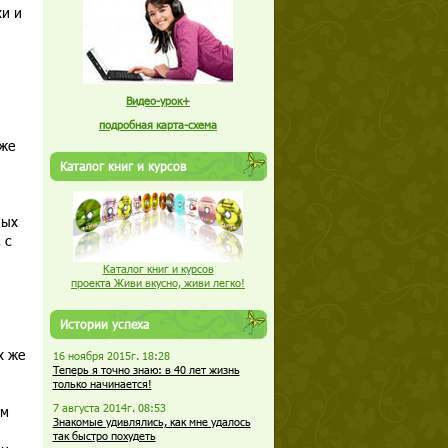
хи и
Видео-урок+
подробная карта-схема
аже
Каталог книг и курсов
ных
 с
Каталог книг и курсов
проекта Живи вкусно, живи легко!
Истории успеха
х же
16 ноября 2015г. 18:28
Теперь я точно знаю: в 40 лет жизнь
только начинается!
7 августа 2014г. 08:53
ом
Знакомые удивлялись, как мне удалось
так быстро похудеть