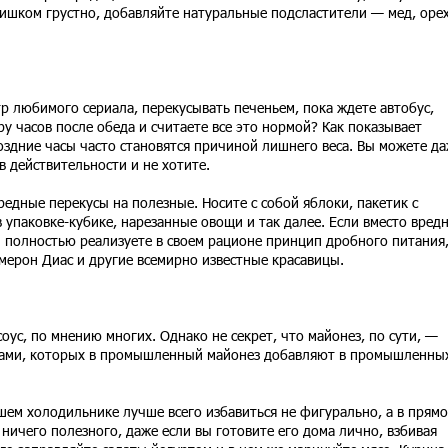
слишком грустно, добавляйте натуральные подсластители — мед, оре
 любимого сериала, перекусывать печеньем, пока ждете автобус,
у часов после обеда и считаете все это нормой? Как показывает
поздние часы часто становятся причиной лишнего веса. Вы можете д
 в действительности и не хотите.
едные перекусы на полезные. Носите с собой яблоки, пакетик с
 упаковке-кубике, нарезанные овощи и так далее. Если вместо вред
ы полностью реализуете в своем рационе принцип дробного питания,
ерон Диас и другие всемирно известные красавицы.
соус, по мнению многих. Однако не секрет, что майонез, по сути, —
нтами, которых в промышленный майонез добавляют в промышленны
шем холодильнике лучше всего избавиться не фигурально, а в прям
 ничего полезного, даже если вы готовите его дома лично, взбивая