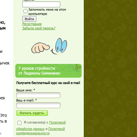
Запомнить меня на этом
компьютере
но,
Регистрация
ным
Забыли свой пароль?
 и
вычек
7 уроков стройности
от Людмилы Симиненко
Получите бесплатный курс на свой e-mail
Ваше имя: *
рех
Ваш е-mail: *
 Это
ть в
Я согласен(а) с
Политикой
обработки данных
и
Политикой
.
конфиденциальности