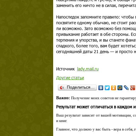
заменить его ничто не в силах, перечит
Напоследок запомните правило: чтобы п
посвятите одному обычаю, не стоит расс
ли возможно. Зато возможно без помощи
привыкание работает в обе стороны. Есл
терпения и упорства, и вы станете фана
сладкого, более того, вам будет хотеть
сегодняшней даты 21 день — и просто н
Источник
lady.mail.ru
Другие статьи
Поделиться…
Важно:
Получение моих советов не гарантиру
Результат может отличаться в каждом 
Ваш результат зависит от вашей мотивации, с
и книг.
Главное, что должно у вас быть - вера в себя,