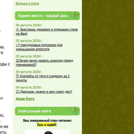
Больше о курсе
Худеем вместе - каждый день
06 августа 2026г.
.
🍅 Хвастаюсь урожаем и открываю глаза
на факт
05 августа 2026г.
⚡7 причудливых подсказок для
на.
уменьшения аппетита
те
05 августа 2026г.
😮Зачем качку нюхать шоколад перед
оды с
тренировкой?
04 августа 2026г.
👌 Коктейль от тяги к сладкому за 2
минуты
04 августа 2026г.
🏋️‍♀️ Девушка, можно я вам совет дам?
о»
Архив блога
Электронные книги
о,
а
Ваш ежедневный план питания:
Ешь и худей!
е их
сть