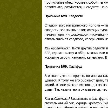
пропускайте обед, носите с собой легки
потому что, разумеется, и съедите. Но о
Привычка №8. Сладости
Сладкий вкус материнского молока — п
сладости всю жизнь потом ассоциируютс
печали горячим шоколадом, чизкейками
отказываясь от сладкого, совершенно н
Как избавиться?
Найти другие радости и
SPA, сделать маску и обертывания или 
хорошим сыром, хамоном, каперсами. В 
Привычка №9. Фастфуд
Все знают, что он вреден, но иногда та
удается. К тому же его обожают дети, т
колой. В зоне риска и все походы по м
душу. Так незаметно и оказывается, что 
Как избавиться?
Заказывать в фастфуд-р
свежевыжатый сок, курица, креветки, ча
наверняка найдете и гречку, и овощи-гр