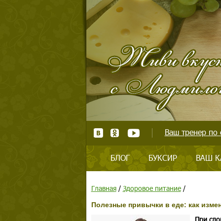
Ваш тренер по 
БЛОГ
БУКСИР
ВАШ К
Главная
/
Здоровое питание
/
Полезные привычки в еде: как изме
При сло