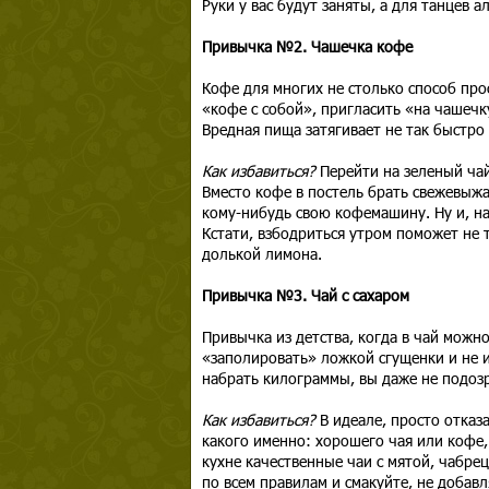
Руки у вас будут заняты, а для танцев 
Привычка №2. Чашечка кофе
Кофе для многих не столько способ прос
«кофе с собой», пригласить «на чашеч
Вредная пища затягивает не так быстро 
Как избавиться?
Перейти на зеленый ча
Вместо кофе в постель брать свежевыж
кому-нибудь свою кофемашину. Ну и, на
Кстати, взбодриться утром поможет не 
долькой лимона.
Привычка №3. Чай с сахаром
Привычка из детства, когда в чай можн
«заполировать» ложкой сгущенки и не 
набрать килограммы, вы даже не подозр
Как избавиться?
В идеале, просто отказ
какого именно: хорошего чая или кофе,
кухне качественные чаи с мятой, чабре
по всем правилам и смакуйте, не добавл