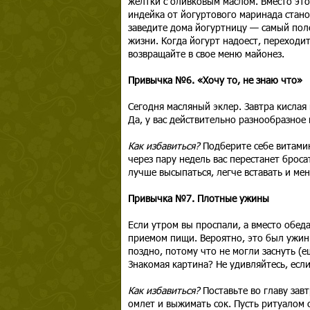
желтки с оливковым маслом. Вместо это
индейка от йогуртового маринада стано
заведите дома йогуртницу — самый поле
жизни. Когда йогурт надоест, переходит
возвращайте в свое меню майонез.
Привычка №6. «Хочу то, не знаю что»
Сегодня масляный эклер. Завтра кислая 
Да, у вас действительно разнообразное 
Как избавиться?
Подберите себе витамин
через пару недель вас перестанет броса
лучше высыпаться, легче вставать и ме
Привычка №7. Плотные ужины
Если утром вы проспали, а вместо обед
приемом пищи. Вероятно, это был ужин 
поздно, потому что не могли заснуть (
Знакомая картина? Не удивляйтесь, есл
Как избавиться?
Поставьте во главу завт
омлет и выжимать сок. Пусть ритуалом 