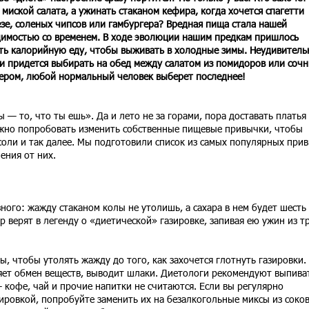
 миской салата, а ужинать стаканом кефира, когда хочется спагетти
зе, соленых чипсов или гамбургера? Вредная пища стала нашей
имостью со временем. В ходе эволюции нашим предкам пришлось
ь калорийную еду, чтобы выживать в холодные зимы. Неудивитель
ли придется выбирать на обед между салатом из помидоров или соч
ером, любой нормальный человек выберет последнее!
 — то, что ты ешь». Да и лето не за горами, пора доставать платья
ожно попробовать изменить собственные пищевые привычки, чтобы
 соли и так далее. Мы подготовили список из самых популярных при
ения от них.
ного: жажду стаканом колы не утолишь, а сахара в нем будет шесть
 верят в легенду о «диетической» газировке, запивая ею ужин из т
, чтобы утолять жажду до того, как захочется глотнуть газировки.
ряет обмен веществ, выводит шлаки. Диетологи рекомендуют выпива
 кофе, чай и прочие напитки не считаются. Если вы регулярно
зировкой, попробуйте заменить их на безалкогольные миксы из соков