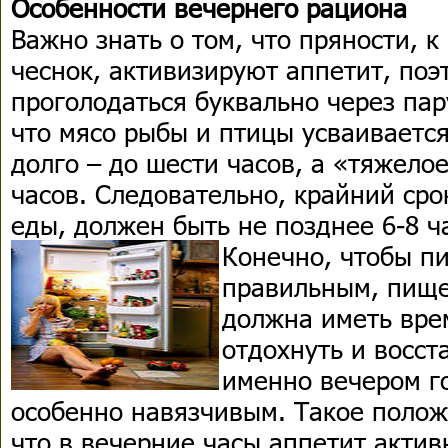
Особенности вечернего рациона
Важно знать о том, что пряности, к
чеснок, активизируют аппетит, поэ
проголодаться буквально через пар
что мясо рыбы и птицы усваиваетс
долго – до шести часов, а «тяжело
часов. Следовательно, крайний сро
еды, должен быть не позднее 6-8 ча
Конечно, чтобы п
правильным, пище
должна иметь врем
отдохнуть и восст
именно вечером г
особенно навязчивым. Такое положе
что в вечерние часы аппетит актив