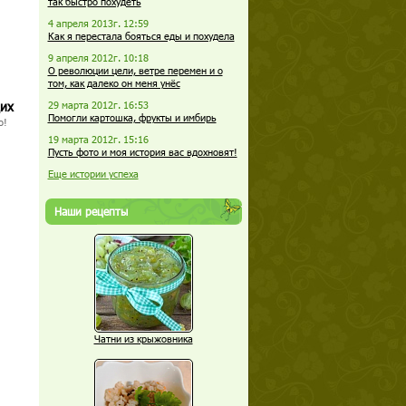
так быстро похудеть
4 апреля 2013г. 12:59
Как я перестала бояться еды и похудела
9 апреля 2012г. 10:18
О революции цели, ветре перемен и о
том, как далеко он меня унёс
щих
29 марта 2012г. 16:53
Помогли картошка, фрукты и имбирь
о!
19 марта 2012г. 15:16
Пусть фото и моя история вас вдохновят!
Еще истории успеха
Наши рецепты
Чатни из крыжовника