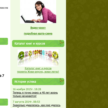
 писем
Видео-урок+
подробная карта-схема
Каталог книг и курсов
Каталог книг и курсов
проекта Живи вкусно, живи легко!
а 7
Истории успеха
16 ноября 2015г. 18:28
Теперь я точно знаю: в 40 лет жизнь
только начинается!
7 августа 2014г. 08:53
Знакомые удивлялись, как мне удалось