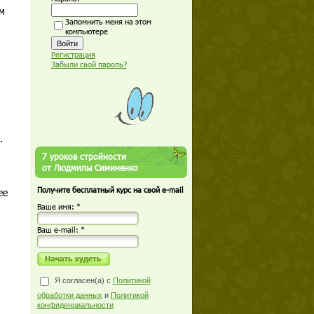
м
Запомнить меня на этом
компьютере
Регистрация
Забыли свой пароль?
.
7 уроков стройности
от Людмилы Симиненко
Получите бесплатный курс на свой e-mail
ее
Ваше имя: *
Ваш е-mail: *
Я согласен(а) с
Политикой
обработки данных
и
Политикой
конфиденциальности