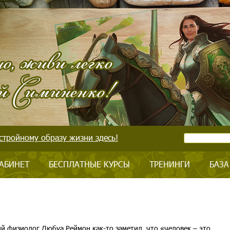
стройному образу жизни здесь!
АБИНЕТ
БЕСПЛАТНЫЕ КУРСЫ
ТРЕНИНГИ
БАЗА
й физиолог Дюбуа Реймон как-то заметил, что «человек – это