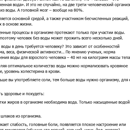
енная вода». И это не случайно, на две трети человеческий организ
 из воды. А головной мозг – вообще на 80%.
ляется основной средой, а также участником бесчисленных реакций,
 в основе жизни.
енные процессы в организме протекают только при участии воды.
поэтому человек без воды может прожить всего несколько дней.
 воды в день требуется человеку? Это зависит от особенностей
ма, веса, физической активности… По мнению ученых, норма
ения воды для взрослого человека – 40 мл на килограмм массы тела
ляя оптимальное количество воды можно нормализовать кровяное
е, уровень холестерина в крови.
ьше вы употребляете соли, тем больше воды нужно организму, для 
ь здоровье и похудеть:
тки жиров в организме необходима вода. Только насыщенные водой
шлаков из организма.
икает слабость, головные боли, появляется плохое настроение или
ает минералов (обычно это магний, кальций, цинк, йод, железо),