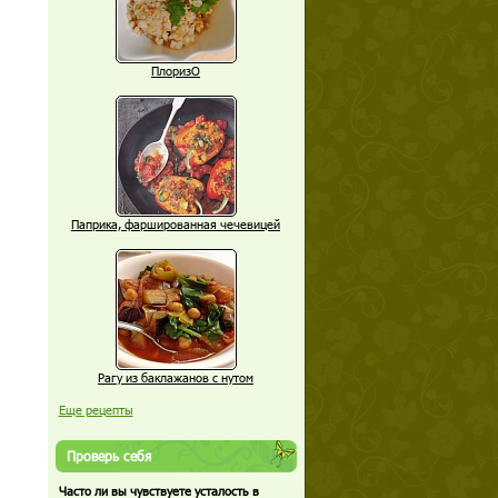
ПлоризО
Паприка, фаршированная чечевицей
Рагу из баклажанов с нутом
Еще рецепты
Проверь себя
Часто ли вы чувствуете усталость в