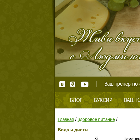
Ваш тренер по 
БЛОГ
БУКСИР
ВАШ К
Главная
/
Здоровое питание
/
Вода и диеты
Немецки