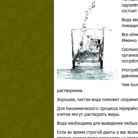
одушевл
состоит
Вода яв
лежащих
Все обм
Именно 
Сколько
организ
потребл
Употреб
давлени
Чем бол
растворения.
Хорошая, чистая вода поможет сохранит
Для биохимического процесса перерабо
клетки могут растворять жиры.
Вода необходима для выведения любых 
Если во время строгой диеты у вас возн
апатия, скорее всего организму не хват