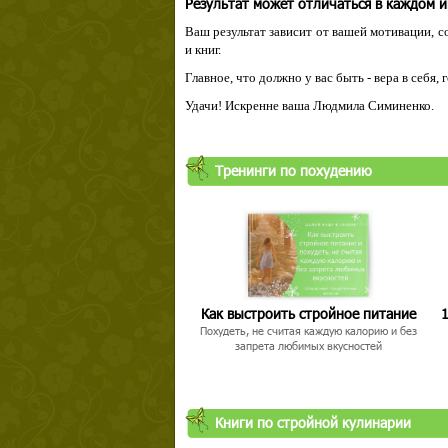
Результат может отличаться в каждом 
Ваш результат зависит от вашей мотивации, с
и книг.
Главное, что должно у вас быть - вера в себя,
Удачи! Искренне ваша Людмила Симиненко.
Тренинги по похудению
Как выстроить стройное питание
1
Похудеть, не считая каждую калорию и без
запрета любимых вкусностей
Книги по стройной кулинарии