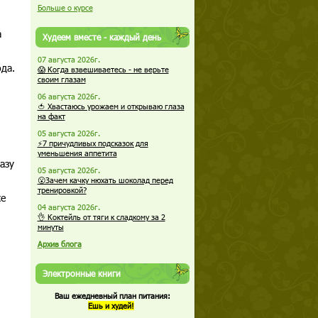
Больше о курсе
а
Худеем вместе - каждый день
07 августа 2026г.
да.
😱 Когда взвешиваетесь - не верьте
своим глазам
06 августа 2026г.
🍅 Хвастаюсь урожаем и открываю глаза
на факт
05 августа 2026г.
⚡7 причудливых подсказок для
уменьшения аппетита
азу
05 августа 2026г.
😮Зачем качку нюхать шоколад перед
тренировкой?
же
04 августа 2026г.
👌 Коктейль от тяги к сладкому за 2
минуты
Архив блога
Электронные книги
Ваш ежедневный план питания:
Ешь и худей!