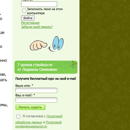
Запомнить меня на этом
,
компьютере
то
Регистрация
Забыли свой пароль?
ьзе
го
енно
7 уроков стройности
от Людмилы Симиненко
ае,
Получите бесплатный курс на свой e-mail
жать
Ваше имя: *
Ваш е-mail: *
рмы,
Я согласен(а) с
Политикой
обработки данных
и
Политикой
конфиденциальности