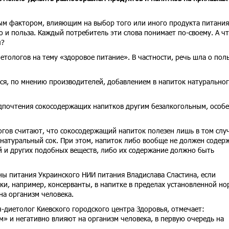
ным фактором, влияющим на выбор того или иного продукта питания
о и польза. Каждый потребитель эти слова понимает по-своему. А ч
ы?
иетологов на тему «здоровое питание». В частности, речь шла о пол
ся, по мнению производителей, добавлением в напиток натурально
дпочтения сокосодержащих напитков другим безалкогольным, особ
гов считают, что сокосодержащий напиток полезен лишь в том случ
т натуральный сок. При этом, напиток либо вообще не должен содер
й и других подобных веществ, либо их содержание должно быть
ы питания Украинского НИИ питания Владислава Сластина, если
и, например, консерванты, в напитке в пределах установленной но
 на организм человека.
ч-диетолог Киевского городского центра Здоровья, отмечает:
» и негативно влияют на организм человека, в первую очередь на