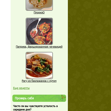
ПлоризО
Паприка, фаршированная чечевицей
Рагу из баклажанов с нутом
Еще рецепты
Проверь себя
Часто ли вы чувствуете усталость в
середине дня?