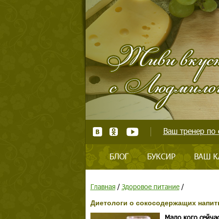
Ваш тренер по 
БЛОГ
БУКСИР
ВАШ К
Главная
/
Здоровое питание
/
Диетологи о сокосодержащих напитк
Мало кого сейча