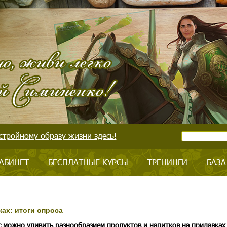
стройному образу жизни здесь!
АБИНЕТ
БЕСПЛАТНЫЕ КУРСЫ
ТРЕНИНГИ
БАЗА
ах: итоги опроса
с можно удивить разнообразием продуктов и напитков на прилавках