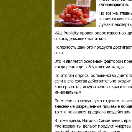
супермаркетов.
Но все же, глав
является качеств
думают эксперт
ИАЦ Publicity провел опрос известных д
сокосодержащих напитков.
Полезность данного продукта достигает
сока.
Это и является основным фактором пре
когда речь идет об утолении жажды.
По итогам опроса, большинство диетоло
если в его состав действительно входи
консервантов, искусственных красителе
минимальным.
По мнению заведующего отделом гигиен
внесенные разрешенные пищевые добавк
то это не окажет вредного воздействия
В тоже время, Наталья Самойленко, вра
«Консерванты делают продукт «мертвым
детский и подростковый организм.