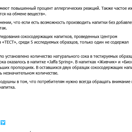
имеют повышенный процент аллергических реакций. Также частое и
тся на обмене веществ».
ении, что если есть возможность производить напитки без добавл
так.
сследования сокосодержащих напитков, проведенных Центром
 «ТЕСТ», среди 5 исследуемых образцов, только один не содержал
ло установлено количество натурального сока в тестируемых образц
ка оказалось в напитке «Jaffa Spring». В напитках «Живчик» и «Био
ньших пропорциях. В оставшихся двух образцах сокосодержащих нап
нь незначительном количестве.
душны в том, что потребителям нужно всегда обращать внимание 
напитка.