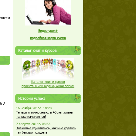
 писем
Видео-урок+
подробная карта-схема
Каталог книг и курсов
Каталог книг и курсов
проекта Живи вкусно, живи легко!
Истории успеха
а 7
16 ноября 2015г. 18:28
Теперь я точно знаю: в 40 лет жизнь
только начинается!
7 августа 2014г. 08:53
Знакомые удивлялись, как мне удалось
так быстро похудеть