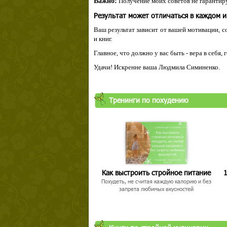
Важно:
Получение моих советов не гарантиру
Результат может отличаться в каждом 
Ваш результат зависит от вашей мотивации, с
и книг.
Главное, что должно у вас быть - вера в себя,
Удачи! Искренне ваша Людмила Симиненко.
Тренинги по похудению
Как выстроить стройное питание
1
Похудеть, не считая каждую калорию и без
запрета любимых вкусностей