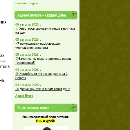
Больше о курсе
х
Худеем вместе - каждый день
ения
06 августа 2026г.
🍅 Хвастаюсь урожаем и открываю глаза
на факт
05 августа 2026г.
⚡7 причудливых подсказок для
уменьшения аппетита
ах.
05 августа 2026г.
😮Зачем качку нюхать шоколад перед
ла»
тренировкой?
итков
04 августа 2026г.
👌 Коктейль от тяги к сладкому за 2
минуты
на
04 августа 2026г.
🏋️‍♀️ Девушка, можно я вам совет дам?
Архив блога
Электронные книги
Ваш ежедневный план питания:
Ешь и худей!