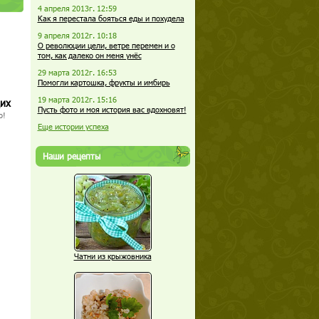
4 апреля 2013г. 12:59
Как я перестала бояться еды и похудела
9 апреля 2012г. 10:18
О революции цели, ветре перемен и о
том, как далеко он меня унёс
29 марта 2012г. 16:53
Помогли картошка, фрукты и имбирь
19 марта 2012г. 15:16
щих
Пусть фото и моя история вас вдохновят!
о!
Еще истории успеха
Наши рецепты
Чатни из крыжовника