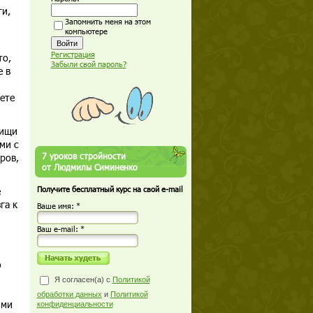
ги,
Запомнить меня на этом
компьютере
Регистрация
то,
Забыли свой пароль?
е в
ете
пищи
ми с
7 уроков стройности
ров,
от Людмилы Симиненко
е
Получите бесплатный курс на свой e-mail
га к
Ваше имя: *
Ваш е-mail: *
о
Я согласен(а) с
Политикой
обработки данных
и
Политикой
ыми
конфиденциальности