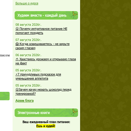
Больше о курсе
Худеем вместе - каждый день
08 августа 2026г.
😮 Почему интуитивное питание НЕ
помогает похудеть
07 августа 2026г.
😱 Когда взвешиваетесь - не верьте
своим глазам
 писем
06 августа 2026г.
🍅 Хвастаюсь урожаем и открываю глаза
на факт
05 августа 2026г.
⚡7 причудливых подсказок для
уменьшения аппетита
05 августа 2026г.
😮Зачем качку нюхать шоколад перед
тренировкой?
Архив блога
Электронные книги
Ваш ежедневный план питания:
Ешь и худей!