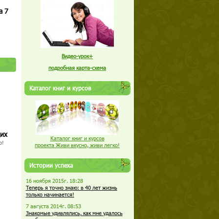
а 7
Видео-урок+
подробная карта-схема
Каталог книг и курсов
щих
Каталог книг и курсов
о!
проекта Живи вкусно, живи легко!
Истории успеха
16 ноября 2015г. 18:28
Теперь я точно знаю: в 40 лет жизнь
только начинается!
7 августа 2014г. 08:53
Знакомые удивлялись, как мне удалось