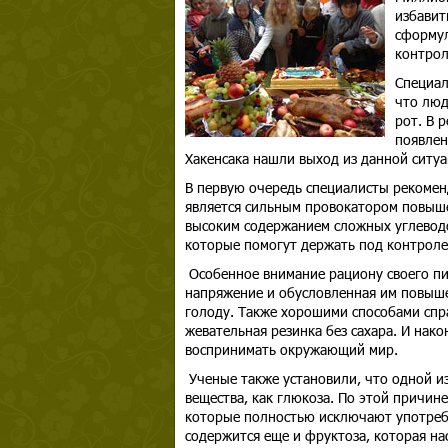
избавит
сформул
контрол
Специал
что люд
рот. В 
появлен
Хакенсака нашли выход из данной ситуац
В первую очередь специалисты рекомен
является сильным провокатором повыше
высоким содержанием сложных углеводо
которые помогут держать под контролем
Особенное внимание рациону своего пит
напряжение и обусловленная им повыше
голоду. Также хорошими способами спр
жевательная резинка без сахара. И нак
воспринимать окружающий мир.
Ученые также установили, что одной из
вещества, как глюкоза. По этой причине
которые полностью исключают употребл
содержится еще и фруктоза, которая н