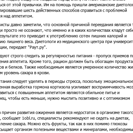
ься от этой привычки. Им на помощь пришли американские диетоло
ировавшие шесть действенных способов справиться с проблемой
я над аппетитом.
исты давно заметили, что основной причиной переедания является 
и просто не осознают, что именно и в каких количествах кладут себ
результате это приводит к употреблению сотен лишних калорий и
ию лишнего веса. Диетологи из медицинского центра при университ
ии, передает "Раут.ру".
дуют строго следить за регулярностью питания - пропуск приемов 
ния аппетита. Кроме того, рацион должен быть обогащен продукта
в и белков. Также необходимым является умеренное количество жи
 уровень сахара в крови.
ания следует уделять в периоды стресса, поскольку эмоционально
нная выработка гормона кортизола усиливает восприимчивость моз
авиться с повышенным аппетитом являются обильное питье и
онец, чтобы есть меньше, нужно мыслить позитивно и с оптимизмом
 причин развития ожирения является недостаток в организме таког
, сообщает 1obl.ru, специалисты рекомендуют не сидеть на диетах,
ение сахара. Можно есть фрукты, так как в них помимо глюкозы
асыщает организм полезными веществами и минералами, необходим