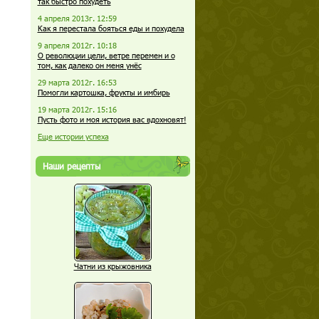
так быстро похудеть
4 апреля 2013г. 12:59
Как я перестала бояться еды и похудела
9 апреля 2012г. 10:18
О революции цели, ветре перемен и о
том, как далеко он меня унёс
29 марта 2012г. 16:53
Помогли картошка, фрукты и имбирь
19 марта 2012г. 15:16
Пусть фото и моя история вас вдохновят!
Еще истории успеха
Наши рецепты
Чатни из крыжовника