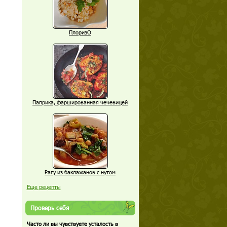
ПлоризО
Паприка, фаршированная чечевицей
Рагу из баклажанов с нутом
Еще рецепты
Проверь себя
Часто ли вы чувствуете усталость в