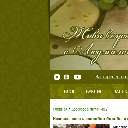
Ваш тренер по 
БЛОГ
БУКСИР
ВАШ К
Главная
/
Здоровое питание
/
Названы шесть способов борьбы с 
Миллион