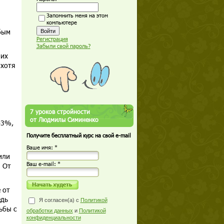
Запомнить меня на этом
компьютере
бым
Регистрация
Забыли свой пароль?
них
 хотя
7 уроков стройности
от Людмилы Симиненко
-3%,
Получите бесплатный курс на свой e-mail
Ваше имя: *
или
Ваш е-mail: *
. От
 от
едь
Я согласен(а) с
Политикой
ьбы с
обработки данных
и
Политикой
конфиденциальности