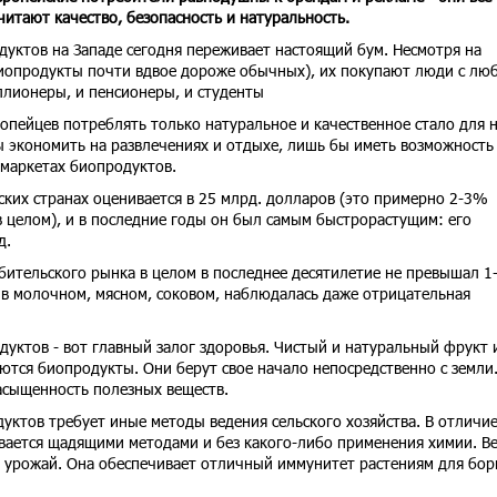
итают качество, безопасность и натуральность.
дуктов на Западе сегодня переживает настоящий бум. Несмотря на
иопродукты почти вдвое дороже обычных), их покупают люди с лю
ллионеры, и пенсионеры, и студенты
опейцев потреблять только натуральное и качественное стало для 
ы экономить на развлечениях и отдыхе, лишь бы иметь возможность
рмаркетах биопродуктов.
ких странах оценивается в 25 млрд. долларов (это примерно 2-3%
 целом), и в последние годы он был самым быстрорастущим: его
д.
ебительского рынка в целом в последнее десятилетие не превышал 1
, в молочном, мясном, соковом, наблюдалась даже отрицательная
одуктов - вот главный залог здоровья. Чистый и натуральный фрукт 
яются биопродукты. Они берут свое начало непосредственно с земли
насыщенность полезных веществ.
ктов требует иные методы ведения сельского хозяйства. В отличие
вается щадящими методами и без какого-либо применения химии. В
й урожай. Она обеспечивает отличный иммунитет растениям для бор