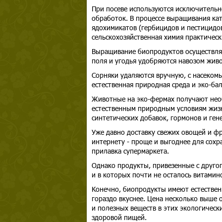
При посеве используются исключительно
обработок. В процессе выращивания ка
ядохимикатов (гербицидов и пестицидо
сельскохозяйственная химия практическ
Выращивание биопродуктов осуществля
поля и угодья удобряются навозом жив
Сорняки удаляются вручную, с насеком
естественная природная среда и эко-бал
Животные на эко-фермах получают нео
естественным природным условиям жизн
синтетических добавок, гормонов и ген
Уже давно доставку свежих овощей и фр
интернету - проще и выгоднее для сохр
прилавка супермаркета.
Однако продукты, привезенные с друго
и в которых почти не осталось витамин
Конечно, биопродукты имеют естествен
гораздо вкуснее. Цена несколько выше 
и полезных веществ в этих экологическ
здоровой пищей.