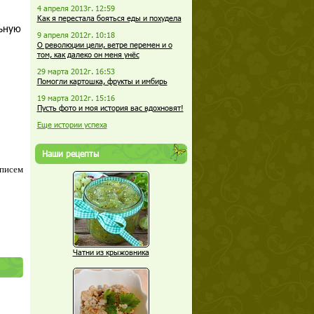
4 апреля 2013г. 12:59
Как я перестала бояться еды и похудела
льную
9 апреля 2012г. 10:18
О революции цели, ветре перемен и о
том, как далеко он меня унёс
29 марта 2012г. 16:53
Помогли картошка, фрукты и имбирь
19 марта 2012г. 15:16
Пусть фото и моя история вас вдохновят!
Еще истории успеха
Наши рецепты
 писем
Чатни из крыжовника