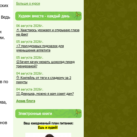
Больше о курсе
ских
Худеем вместе - каждый день
 Ведь
06 августа 2026г.
🍅 Хвастаюсь урожаем и открываю глаза
и
на факт
ми.
05 августа 2026г.
⚡7 причудливых подсказок для
уменьшения аппетита
05 августа 2026г.
😮Зачем качку нюхать шоколад перед
тренировкой?
04 августа 2026г.
👌 Коктейль от тяги к сладкому за 2
в по
минуты
04 августа 2026г.
🏋️‍♀️ Девушка, можно я вам совет дам?
Архив блога
ва,
Электронные книги
инов
Ваш ежедневный план питания:
Ешь и худей!