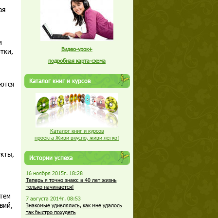
ая
и
Видео-урок+
тки,
подробная карта-схема
Каталог книг и курсов
уются
Каталог книг и курсов
проекта Живи вкусно, живи легко!
кты,
Истории успеха
16 ноября 2015г. 18:28
Теперь я точно знаю: в 40 лет жизнь
только начинается!
стем
7 августа 2014г. 08:53
вий,
Знакомые удивлялись, как мне удалось
так быстро похудеть