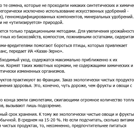
 те семена, которые не проходили никаких синтетических и химиче
тегорически исключено использование искусственных удобрений -
в), генномодифицированных компонентов, минеральных удобрений.
и не «утилизируется» природой.
ется только традиционными методами. Для увеличения урожайност
отных из биохозяйств, компостом, пожнивными остатками, сидерита
ыми-вредителями помогают бороться птицы, которых привлекает
анс, передает ИА «Казах-Зерно».
бходимый уход, содержатся максимально приближенно к их
и. Кормят таких животных кормами, не содержащими химических и
етически измененных организмов.
уктов практикуют во Франции. Заказ экологически чистых продукто
анения здоровья. Это, конечно, чуть дороже, чем фрукты и овощи с
го конца земли самолетами, сжигающими огромное количество топли
ов, вызывают лишь подозрение.
ный срок хранения. К тому же экологически чистые овощи и фрукты
обычной. В среднем на 15-20 %. Но если подсчитать, сколько витам
и чистых продуктах, то, несомненно, предпочтительнее питаться