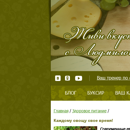
Ваш тренер по 
БЛОГ
БУКСИР
ВАШ К
Главная
/
Здоровое питание
/
Каждому овощу свое время!
Современные ев