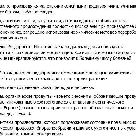
авило, производятся маленькими семейными предприятиями. Учитыв
зяйством, выбор очевиден.
, антиокислители, загустители, антиоксиданты, стабилизаторы,
сственного происхождения полностью исключены при производстве 
конечно же, запрещено использование химических методов перерабо
изация жиров.
ущерб здоровью. Интенсивные методы земледелия приводят к
тится из-за чрезмерной механизации. Все меньше и меньше использ
льше минерализируются, что приводит к большему числу болезней
йством, которое подкармливает семенники с помощью химических
яйство ухаживает за землей, которое кормит растение.
уктов - сохранение связи природы и человека.
ы, органические продукты - все это синонимы, обозначающие проду
е, упакованные в соответствие со стандартами органического
 в Европе (разные страны применяют разное обозначение: немцы и
лландцы - Eco…).
система производства, которая поддерживает состояние почв, экоси
ических процессах, биоразнообразии и циклах с учетом местных усло
неблагоприятными последствиями.