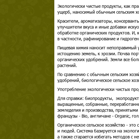
Экологически чистые продукты, как пр
ущерб, наносимый обычным сельским хо
Красители, ароматизаторы, консерванты
улучшители вкуса и иные добавки иску
обработке органических продуктов. И, 
в частности, рафинирование и гидроген
Пищевая химия наносит непоправимый 
истощению земель, к эрозии. Почва пор
органических удобрений. Земли все бо
растений.
По сравнению с обычным сельским хозя
удобрений, биологическое сельское хоз
Употребление экологически чистых прод
Для справки: биопродукты, экопродукт
выращенные, собранные, переработанны
земледелия и производства, принятыми
французы - Bio, англичане - Organic, го
Органическое сельское хозяйство - это 
и людей. Система базируется на эколог
а также старается избегать методов с 