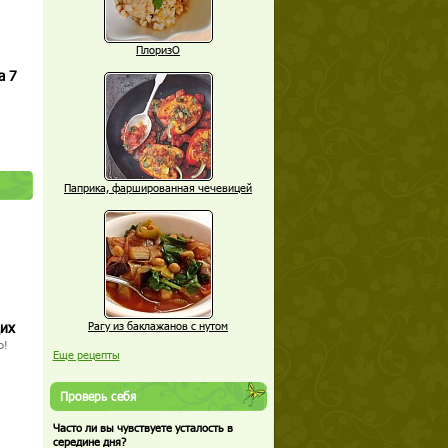
ПлоризО
а 7
Паприка, фаршированная чечевицей
щих
Рагу из баклажанов с нутом
о!
Еще рецепты
Проверь себя
Часто ли вы чувствуете усталость в
середине дня?