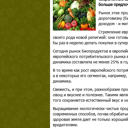
больше предпоч
Рынок этих про
дороговизну (б
доходом - и ми
Стремление евр
своего рода новой религией: они готов
бы раз в неделю делать покупки в супе
Сегодня рынок биопродуктов в европейс
европейского потребительского рынка в
динамика составляла не менее 25% в го
В то время как рост европейского потр
а в некоторых его сегментах, например
динамика.
Свежесть, и при этом, разнообразие пр
овощ и вкуснее и полезнее. Такими явл
того сохраняется естественный вкус и 
Выращивание экологически чистых проду
современных способов, почва обрабаты
здоровая земля дает не только хороши
вредителями.