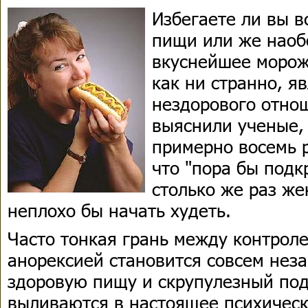
Избегаете ли вы 
пищи или же наоб
вкуснейшее мороже
как ни странно, я
нездорового отнош
выяснили ученые,
примерно восемь р
что "пора бы подк
столько же раз ж
неплохо бы начать худеть.
Часто тонкая грань между контрол
анорексией становится совсем нез
здоровую пищу и скрупулезный под
выливаются в настоящее психическ