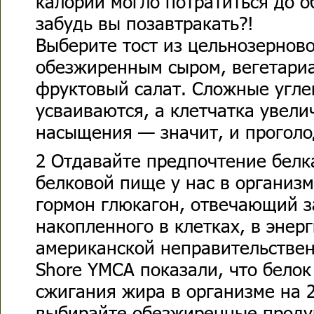
калорий могло потратиться до о
забудь вы позавтракать?!
Выберите тост из цельнозерново
обезжиренным сыром, вегетари
фруктовый салат. Сложные угл
усваиваются, а клетчатка увели
насыщения — значит, и проголо
2 Отдавайте предпочтение белк
белковой пище у нас в организ
гормон глюкагон, отвечающий 
накопленного в клетках, в энер
американской неправительствен
Shore YMCA показали, что белок
сжигания жира в организме на 
выбирайте обезжиренные продук