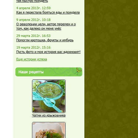
так быстро похудеть
4 апреля 2013г. 12:59
Как я перестала бояться еды и похудела
9 апреля 2012г. 10:18
О революции цели, ветре перемен и о
том, как далеко он меня унёс
29 марта 2012г. 16:53
Помогли картошка, фрукты и имбирь
19 марта 2012г. 15:16
Пусть фото и моя история вас вдохновят!
Еще истории успеха
Наши рецепты
Чатни из крыжовника