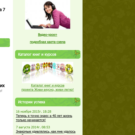
а 7
Видео-урок+
подробная карта-схема
Каталог книг и курсов
щих
Каталог книг и курсов
проекта Живи вкусно, живи легко!
о!
Истории успеха
16 ноября 2015г. 18:28
Теперь я точно знаю: в 40 лет жизнь
только начинается!
7 августа 2014г. 08:53
Знакомые удивлялись, как мне удалось