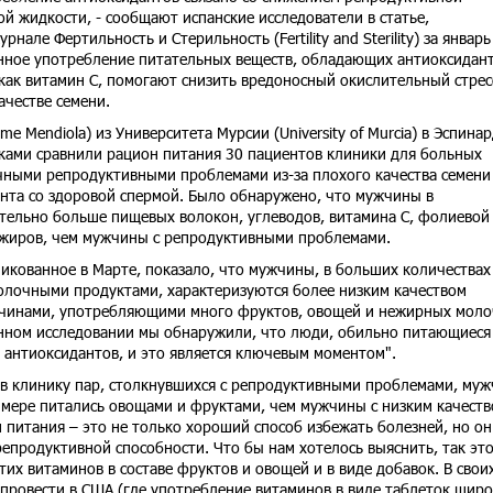
й жидкости, - сообщают испанские исследователи в статье,
нале Фертильность и Стерильность (Fertility and Sterility) за январь
нное употребление питательных веществ, обладающих антиоксидан
как витамин C, помогают снизить вредоносный окислительный стрес
ачестве семени.
e Mendiola) из Университета Мурсии (University of Murcia) в Эспинар
иками сравнили рацион питания 30 пациентов клиники для больных
чными репродуктивными проблемами из-за плохого качества семени
нта со здоровой спермой. Было обнаружено, что мужчины в
тельно больше пищевых волокон, углеводов, витамина C, фолиевой
 жиров, чем мужчины с репродуктивными проблемами.
икованное в Марте, показало, что мужчины, в больших количествах
лочными продуктами, характеризуются более низким качеством
жчинами, употребляющими много фруктов, овощей и нежирных мол
данном исследовании мы обнаружили, что люди, обильно питающиеся
антиоксидантов, и это является ключевым моментом".
в клинику пар, столкнувшихся с репродуктивными проблемами, му
 мере питались овощами и фруктами, чем мужчины с низким качест
 питания – это не только хороший способ избежать болезней, но он
епродуктивной способности. Что бы нам хотелось выяснить, так эт
их витаминов в составе фруктов и овощей и в виде добавок. В свои
провести в США (где употребление витаминов в виде таблеток шир