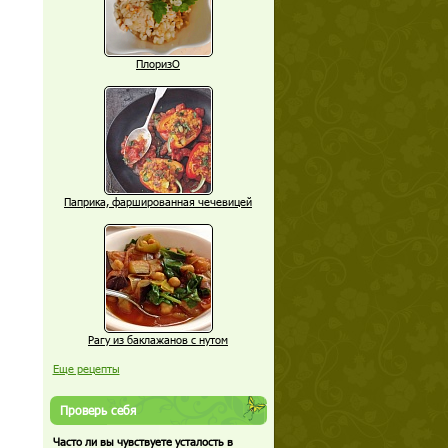
ПлоризО
Паприка, фаршированная чечевицей
Рагу из баклажанов с нутом
Еще рецепты
Проверь себя
Часто ли вы чувствуете усталость в