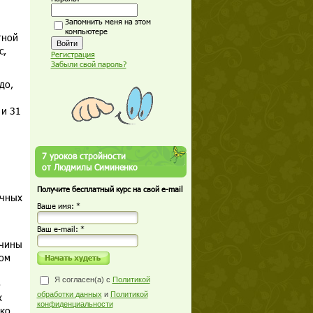
Запомнить меня на этом
компьютере
тной
с,
Регистрация
Забыли свой пароль?
до,
 и 31
7 уроков стройности
от Людмилы Симиненко
Получите бесплатный курс на свой e-mail
очных
Ваше имя: *
Ваш е-mail: *
жчины
вом
Я согласен(а) с
Политикой
о
обработки данных
и
Политикой
х
конфиденциальности
око