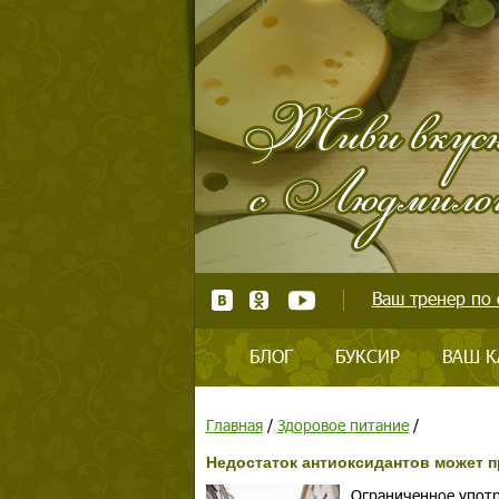
Ваш тренер по 
БЛОГ
БУКСИР
ВАШ К
Главная
/
Здоровое питание
/
Недостаток антиоксидантов может 
Ограниченное употр