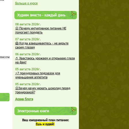
Больше о курсе
Худеем вместе - каждый день
08 августа 2026г.
😮 Почему интуитивное питание НЕ
помогает похудеть
07 августа 2026г.
😱 Когда взвешиваетесь - не верьте
своим глазам
06 августа 2026г.
 писем
🍅 Хвастаюсь урожаем и открываю глаза
на факт
05 августа 2026г.
⚡7 причудливых подсказок для
уменьшения аппетита
05 августа 2026г.
😮Зачем качку нюхать шоколад перед
тренировкой?
Архив блога
Электронные книги
Ваш ежедневный план питания:
Ешь и худей!