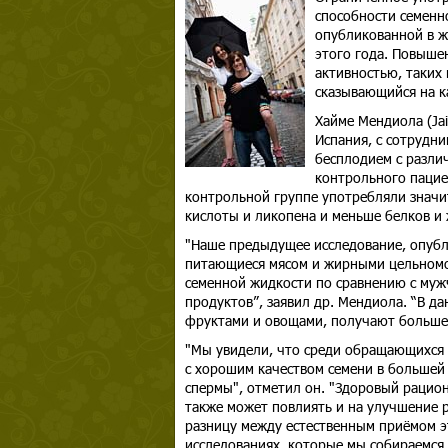
способности семенно
опубликованной в жур
этого года. Повыше
активностью, таких 
сказывающийся на к
Хайме Мендиола (Jaim
Испания, с сотрудн
бесплодием с разли
контрольного пацие
контрольной группе употребляли значи
кислоты и ликопена и меньше белков и
"Наше предыдущее исследование, опубл
питающиеся мясом и жирными цельномо
семенной жидкости по сравнению с му
продуктов”, заявил др. Мендиола. “В 
фруктами и овощами, получают больше 
"Мы увидели, что среди обращающихся 
с хорошим качеством семени в большей
спермы", отметил он. "Здоровый рацион
также может повлиять и на улучшение р
разницу между естественным приёмом эт
исследованиях, которые мы собираемся 