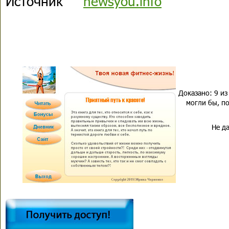
Источник
newsyou.info
Доказано: 9 из
могли бы, по
Не да