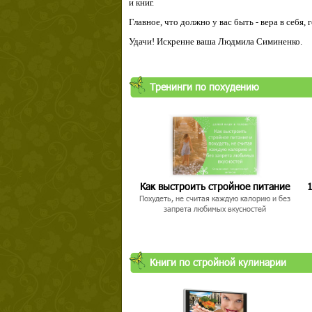
и книг.
Главное, что должно у вас быть - вера в себя,
Удачи! Искренне ваша Людмила Симиненко.
Тренинги по похудению
Как выстроить стройное питание
1
Похудеть, не считая каждую калорию и без
запрета любимых вкусностей
Книги по стройной кулинарии