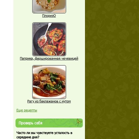
ПлоризО
Паприка, фаршированная чечевицей
Рагу из баклажанов с нутом
Еще рецепты
Проверь себя
Часто ли вы чувствуете усталость в
середине дня?