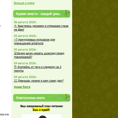
Больше о курсе
Худеем вместе - каждый день
06 августа 2026г.
о
🍅 Хвастаюсь урожаем и открываю глаза
на факт
05 августа 2026г.
⚡7 причудливых подсказок для
уменьшения аппетита
05 августа 2026г.
😮Зачем качку нюхать шоколад перед
тренировкой?
04 августа 2026г.
👌 Коктейль от тяги к сладкому за 2
минуты
04 августа 2026г.
🏋️‍♀️ Девушка, можно я вам совет дам?
Архив блога
Электронные книги
Ваш ежедневный план питания:
Ешь и худей!
 писем