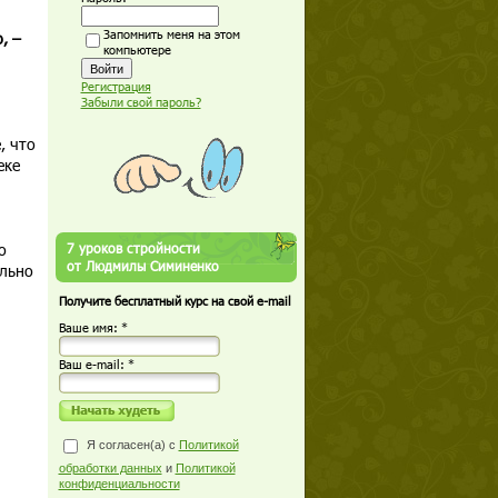
Запомнить меня на этом
, –
компьютере
Регистрация
Забыли свой пароль?
, что
еке
о
7 уроков стройности
от Людмилы Симиненко
ельно
Получите бесплатный курс на свой e-mail
Ваше имя: *
Ваш е-mail: *
Я согласен(а) с
Политикой
обработки данных
и
Политикой
конфиденциальности