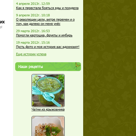
4 апреля 2013г. 12:59
Как я перестала бояться еды и похудела
9 апреля 2012г. 10:18
О революции цели, ветре перемен и о
щих
том, как далеко он меня унёс
о!
29 марта 2012г. 16:53
Помогли картошка, фрукты и имбирь
19 марта 2012г. 15:16
Пусть фото и моя история вас вдохновят!
Еще истории успеха
Наши рецепты
Чатни из крыжовника