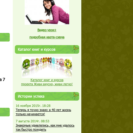
Видео-урок+
подробная карта-схема
Каталог книг и курсов
а 7
Каталог книг и курсов
проекта Живи вкусно, живи легко!
Истории успеха
16 ноября 2015г. 18:28
Теперь я точно знаю: в 40 лет жизнь
только начинается!
7 августа 2014г. 08:53
Знакомые удивлялись, как мне удалось
так быстро похудеть