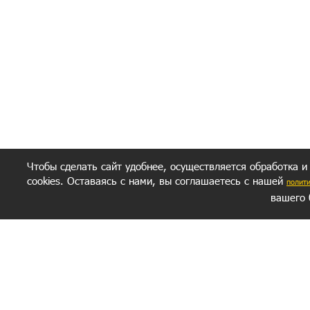
Полити
Получение моих 
Важно:
Ваш результат зависит от вашей мотивации
следуете моим советам из писем и книг.
Главное, что должно у вас быть - вер
желание заботься о своем здоровье.
Удачи! Искрен
Чтобы сделать сайт удобнее, осуществляется обработка и
cookies. Оставаясь с нами, вы соглашаетесь с нашей
полит
вашего 
СЕКРЕТНЫЙ РАЗДЕЛ
ВОПРОС-ОТВЕТ
ОБ АВТОРЕ