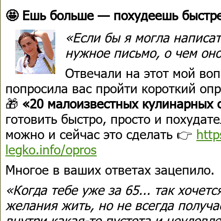
🤩 Ешь больше — похудеешь быстр
«Если бы я могла написат
нужное письмо, о чем он
Отвечали на этот мой воп
попросила вас пройти короткий опр
🎁
«20 малоизвестных кулинарных 
готовить быстро, просто и похудате
можно и сейчас это сделать 👉
http
legko.info/opros
Многое в ваших ответах зацепило.
«Когда тебе уже за 65... так хочетс
желания жить, но не всегда получае
внутри какая-то пустота и неудовл