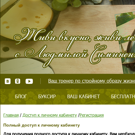
Ваш тренер по стройному образу жизни
БЛОГ
БУКСИР
ВАШ КАБИНЕТ
БЕСПЛАТН
Главная
/
Доступ к личному кабинету
/
Регистрация
Полный доступ к личному кабинету
Для получения полного доступа к личному кабинету, Вам необход