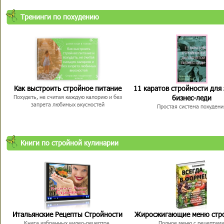
Тренинги по похудению
Как выстроить стройное питание
11 каратов стройности для
бизнес-леди
Похудеть, не считая каждую калорию и без
запрета любимых вкусностей
Простая система похудени
Книги по стройной кулинарии
Итальянские Рецепты Стройности
Жиросжигающие меню стр
Книга избранных видео-рецептов,
Полное меню с рецептам