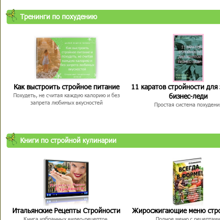
Тренинги по похудению
Как выстроить стройное питание
11 каратов стройности для
бизнес-леди
Похудеть, не считая каждую калорию и без
запрета любимых вкусностей
Простая система похудени
Книги по стройной кулинарии
Итальянские Рецепты Стройности
Жиросжигающие меню стр
Книга избранных видео-рецептов,
Полное меню с рецептам