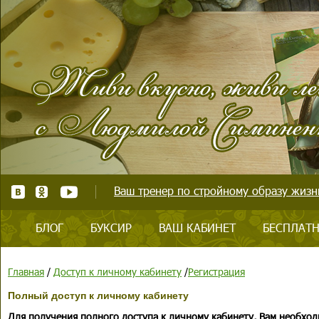
Ваш тренер по стройному образу жизни
БЛОГ
БУКСИР
ВАШ КАБИНЕТ
БЕСПЛАТН
Главная
/
Доступ к личному кабинету
/
Регистрация
Полный доступ к личному кабинету
Для получения полного доступа к личному кабинету, Вам необход