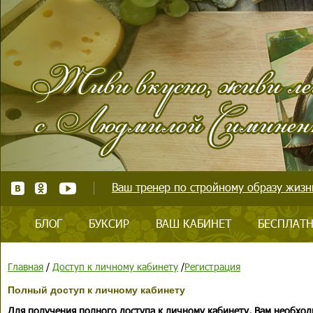
Ваш тренер по стройному образу жизни
БЛОГ
БУКСИР
ВАШ КАБИНЕТ
БЕСПЛАТН
Главная
/
Доступ к личному кабинету
/
Регистрация
Полный доступ к личному кабинету
Для получения полного доступа к личному кабинету, Вам необход