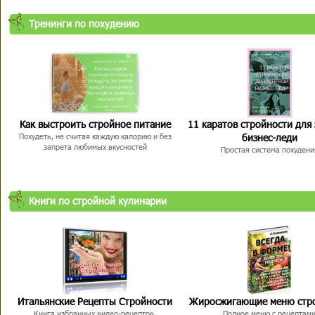
Тренинги по похудению
Как выстроить стройное питание
11 каратов стройности для
бизнес-леди
Похудеть, не считая каждую калорию и без
запрета любимых вкусностей
Простая система похудени
Книги по стройной кулинарии
Итальянские Рецепты Стройности
Жиросжигающие меню стр
Книга избранных видео-рецептов,
Полное меню с рецептам