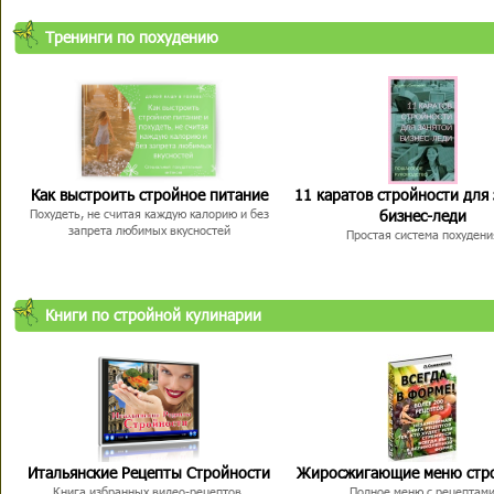
Тренинги по похудению
Как выстроить стройное питание
11 каратов стройности для
бизнес-леди
Похудеть, не считая каждую калорию и без
запрета любимых вкусностей
Простая система похудени
Книги по стройной кулинарии
Итальянские Рецепты Стройности
Жиросжигающие меню стр
Книга избранных видео-рецептов,
Полное меню с рецептам