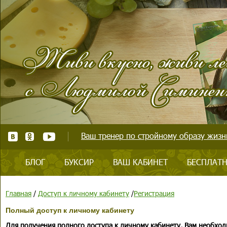
Ваш тренер по стройному образу жизни
БЛОГ
БУКСИР
ВАШ КАБИНЕТ
БЕСПЛАТН
Главная
/
Доступ к личному кабинету
/
Регистрация
Полный доступ к личному кабинету
Для получения полного доступа к личному кабинету, Вам необход