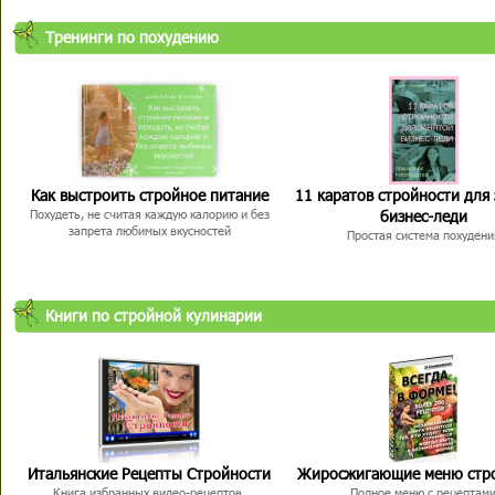
Тренинги по похудению
Как выстроить стройное питание
11 каратов стройности для
бизнес-леди
Похудеть, не считая каждую калорию и без
запрета любимых вкусностей
Простая система похудени
Книги по стройной кулинарии
Итальянские Рецепты Стройности
Жиросжигающие меню стр
Книга избранных видео-рецептов,
Полное меню с рецептам