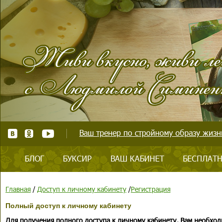
Ваш тренер по стройному образу жизни
БЛОГ
БУКСИР
ВАШ КАБИНЕТ
БЕСПЛАТН
Главная
/
Доступ к личному кабинету
/
Регистрация
Полный доступ к личному кабинету
Для получения полного доступа к личному кабинету, Вам необход