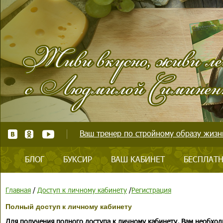
Ваш тренер по стройному образу жизни
БЛОГ
БУКСИР
ВАШ КАБИНЕТ
БЕСПЛАТН
Главная
/
Доступ к личному кабинету
/
Регистрация
Полный доступ к личному кабинету
Для получения полного доступа к личному кабинету, Вам необход