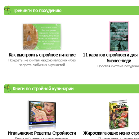
Тренинги по похудению
Как выстроить стройное питание
11 каратов стройности для
бизнес-леди
Похудеть, не считая каждую калорию и без
запрета любимых вкусностей
Простая система похудени
Книги по стройной кулинарии
Итальянские Рецепты Стройности
Жиросжигающие меню стр
Книга избранных видео-рецептов,
Полное меню с рецептам