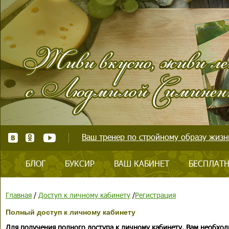
Ваш тренер по стройному образу жизни
БЛОГ
БУКСИР
ВАШ КАБИНЕТ
БЕСПЛАТН
Главная
/
Доступ к личному кабинету
/
Регистрация
Полный доступ к личному кабинету
Для получения полного доступа к личному кабинету, Вам необход