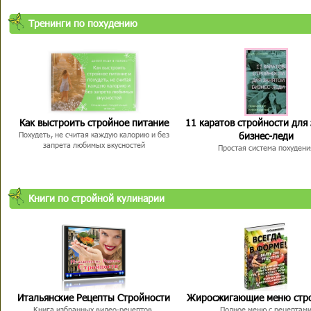
Тренинги по похудению
Как выстроить стройное питание
11 каратов стройности для
бизнес-леди
Похудеть, не считая каждую калорию и без
запрета любимых вкусностей
Простая система похудени
Книги по стройной кулинарии
Итальянские Рецепты Стройности
Жиросжигающие меню стр
Книга избранных видео-рецептов,
Полное меню с рецептам