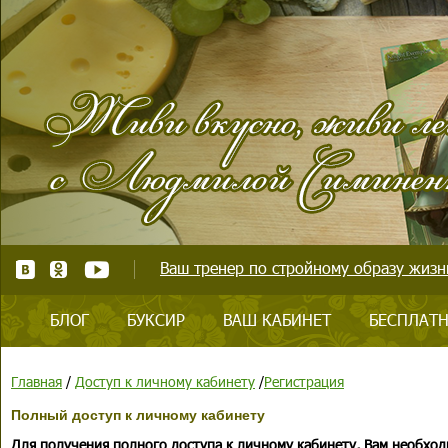
Ваш тренер по стройному образу жизни
БЛОГ
БУКСИР
ВАШ КАБИНЕТ
БЕСПЛАТН
Главная
/
Доступ к личному кабинету
/
Регистрация
Полный доступ к личному кабинету
Для получения полного доступа к личному кабинету, Вам необход