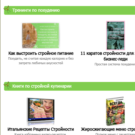
Тренинги по похудению
Как выстроить стройное питание
11 каратов стройности для
бизнес-леди
Похудеть, не считая каждую калорию и без
запрета любимых вкусностей
Простая система похудени
Книги по стройной кулинарии
Итальянские Рецепты Стройности
Жиросжигающие меню стр
Книга избранных видео-рецептов,
Полное меню с рецептам