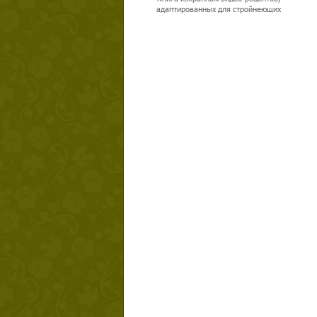
адаптированных для стройнеющих