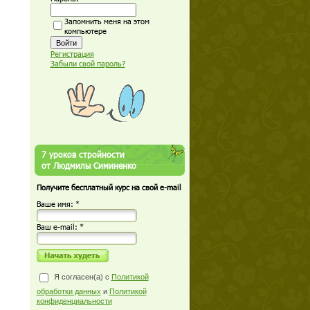
Запомнить меня на этом
компьютере
Регистрация
Забыли свой пароль?
7 уроков стройности
от Людмилы Симиненко
Получите бесплатный курс на свой e-mail
Ваше имя: *
Ваш е-mail: *
Я согласен(а) с
Политикой
обработки данных
и
Политикой
конфиденциальности