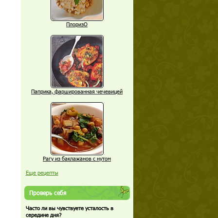
ПлоризО
Паприка, фаршированная чечевицей
Рагу из баклажанов с нутом
Еще рецепты
Проверь себя
Часто ли вы чувствуете усталость в
середине дня?