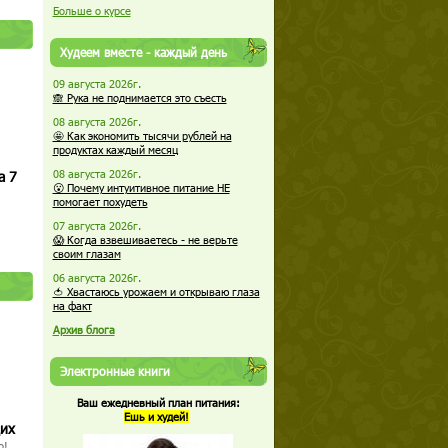
Больше о курсе
Худеем вместе - каждый день
09 августа 2026г.
🙈 Рука не поднимается это съесть
08 августа 2026г.
🤩 Как экономить тысячи рублей на
продуктах каждый месяц
а 7
08 августа 2026г.
😮 Почему интуитивное питание НЕ
помогает похудеть
07 августа 2026г.
😱 Когда взвешиваетесь - не верьте
своим глазам
06 августа 2026г.
🍅 Хвастаюсь урожаем и открываю глаза
на факт
Архив блога
Электронные книги
Ваш ежедневный план питания:
Ешь и худей!
щих
о!