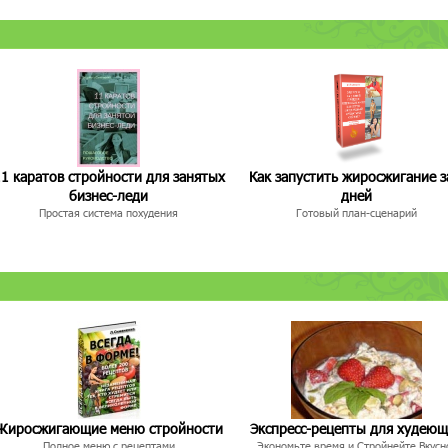
1 каратов стройности для занятых
Как запустить жиросжигание з
бизнес-леди
дней
Простая система похудения
Готовый план-сценарий
Жиросжигающие меню стройности
Экспресс-рецепты для худею
Полное меню с рецептами
Экономьте время и Стройнейте Вкусн