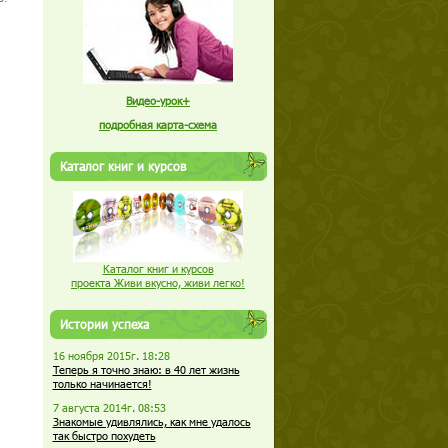
Видео-урок+
подробная карта-схема
Каталог книг и курсов
Каталог книг и курсов
проекта Живи вкусно, живи легко!
Истории успеха
16 ноября 2015г. 18:28
Теперь я точно знаю: в 40 лет жизнь
только начинается!
7 августа 2014г. 08:53
Знакомые удивлялись, как мне удалось
так быстро похудеть