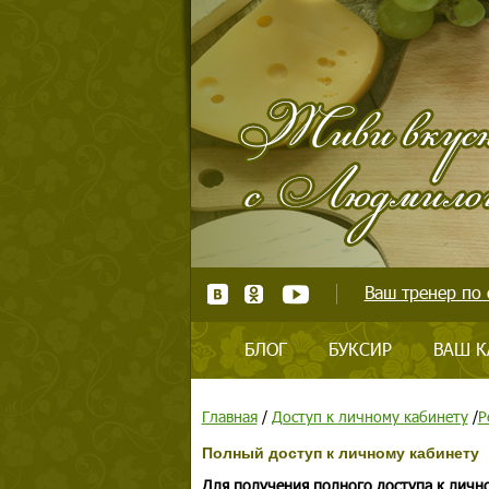
Ваш тренер по 
БЛОГ
БУКСИР
ВАШ К
Главная
/
Доступ к личному кабинету
/
Р
Полный доступ к личному кабинету
Для получения полного доступа к личн