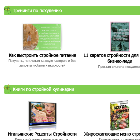
Тренинги по похудению
Как выстроить стройное питание
11 каратов стройности для
бизнес-леди
Похудеть, не считая каждую калорию и без
запрета любимых вкусностей
Простая система похудени
Книги по стройной кулинарии
Итальянские Рецепты Стройности
Жиросжигающие меню стр
Книга избранных видео-рецептов,
Полное меню с рецептам