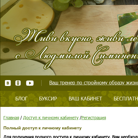
Ваш тренер по стройному образу жизни
БЛОГ
БУКСИР
ВАШ КАБИНЕТ
БЕСПЛАТН
Главная
/
Доступ к личному кабинету
/
Регистрация
Полный доступ к личному кабинету
Для получения полного доступа к личному кабинету, Вам необход