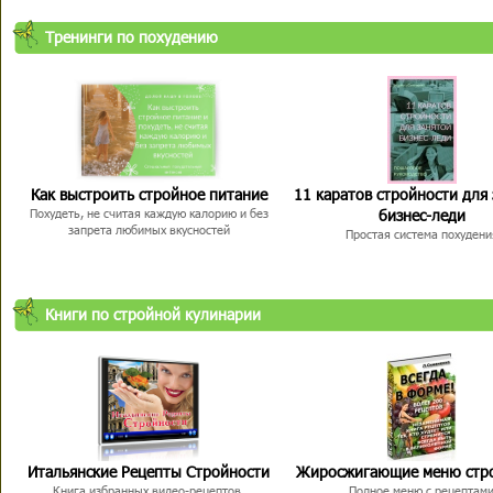
Тренинги по похудению
Как выстроить стройное питание
11 каратов стройности для
бизнес-леди
Похудеть, не считая каждую калорию и без
запрета любимых вкусностей
Простая система похудени
Книги по стройной кулинарии
Итальянские Рецепты Стройности
Жиросжигающие меню стр
Книга избранных видео-рецептов,
Полное меню с рецептам