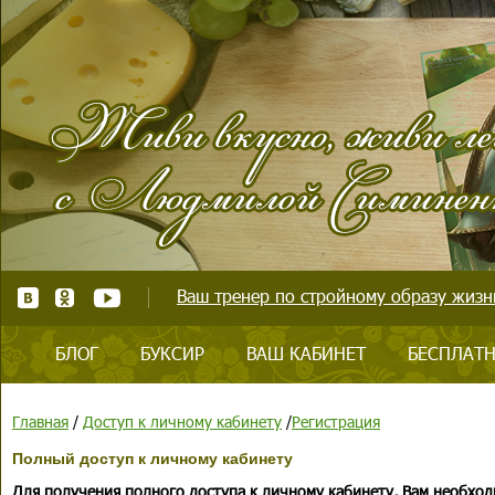
Ваш тренер по стройному образу жизни
БЛОГ
БУКСИР
ВАШ КАБИНЕТ
БЕСПЛАТН
Главная
/
Доступ к личному кабинету
/
Регистрация
Полный доступ к личному кабинету
Для получения полного доступа к личному кабинету, Вам необход