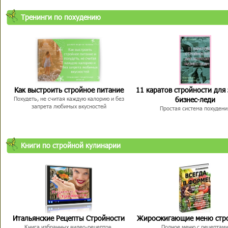
Тренинги по похудению
Как выстроить стройное питание
11 каратов стройности для
бизнес-леди
Похудеть, не считая каждую калорию и без
запрета любимых вкусностей
Простая система похудени
Книги по стройной кулинарии
Итальянские Рецепты Стройности
Жиросжигающие меню стр
Книга избранных видео-рецептов,
Полное меню с рецептам