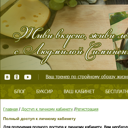
Ваш тренер по стройному образу жизни
БЛОГ
БУКСИР
ВАШ КАБИНЕТ
БЕСПЛАТН
Главная
/
Доступ к личному кабинету
/
Регистрация
Полный доступ к личному кабинету
Для получения полного доступа к личному кабинету, Вам необход