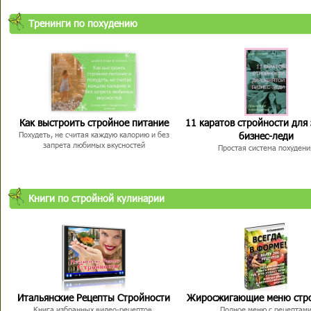
Тренинги по похудению
Как выстроить стройное питание
11 каратов стройности для
бизнес-леди
Похудеть, не считая каждую калорию и без
запрета любимых вкусностей
Простая система похудени
Книги по стройной кулинарии
Итальянские Рецепты Стройности
Жиросжигающие меню стр
Книга избранных видео-рецептов,
Полное меню с рецептам