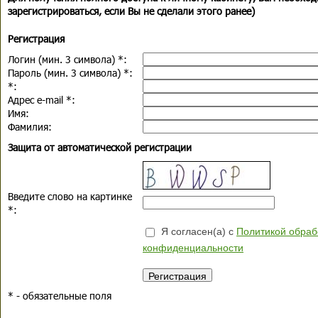
зарегистрироваться, если Вы не сделали этого ранее)
Регистрация
Логин (мин. 3 символа)
*
:
Пароль (мин. 3 символа)
*
:
*
:
Адрес e-mail
*
:
Имя:
Фамилия:
Защита от автоматической регистрации
Введите слово на картинке
*
:
Я согласен(а) с
Политикой обраб
конфиденциальности
*
- обязательные поля