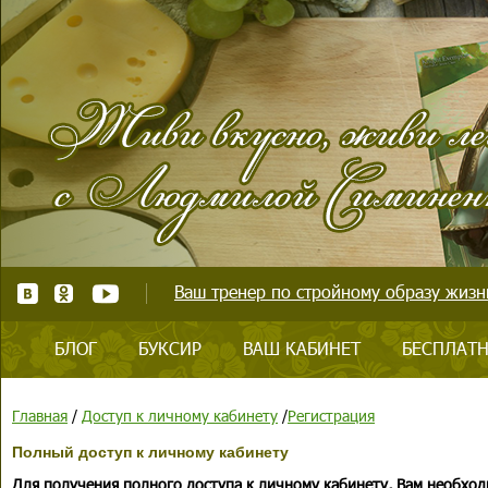
Ваш тренер по стройному образу жизни
БЛОГ
БУКСИР
ВАШ КАБИНЕТ
БЕСПЛАТН
Главная
/
Доступ к личному кабинету
/
Регистрация
Полный доступ к личному кабинету
Для получения полного доступа к личному кабинету, Вам необход