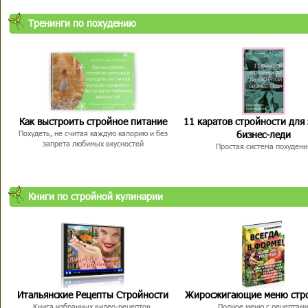
Тренинги по похудению
Как выстроить стройное питание
11 каратов стройности для
бизнес-леди
Похудеть, не считая каждую калорию и без
запрета любимых вкусностей
Простая система похудени
Книги по стройной кулинарии
Итальянские Рецепты Стройности
Жиросжигающие меню стр
Книга избранных видео-рецептов,
Полное меню с рецептам