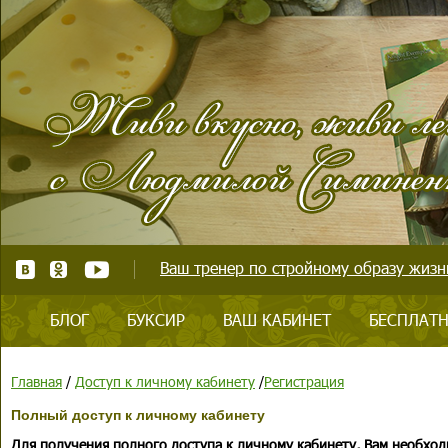
Ваш тренер по стройному образу жизни
БЛОГ
БУКСИР
ВАШ КАБИНЕТ
БЕСПЛАТН
Главная
/
Доступ к личному кабинету
/
Регистрация
Полный доступ к личному кабинету
Для получения полного доступа к личному кабинету, Вам необход