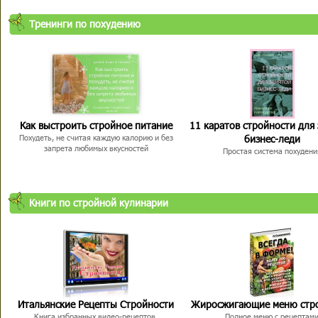
Тренинги по похудению
Как выстроить стройное питание
11 каратов стройности для
бизнес-леди
Похудеть, не считая каждую калорию и без
запрета любимых вкусностей
Простая система похудени
Книги по стройной кулинарии
Итальянские Рецепты Стройности
Жиросжигающие меню стр
Книга избранных видео-рецептов,
Полное меню с рецептам