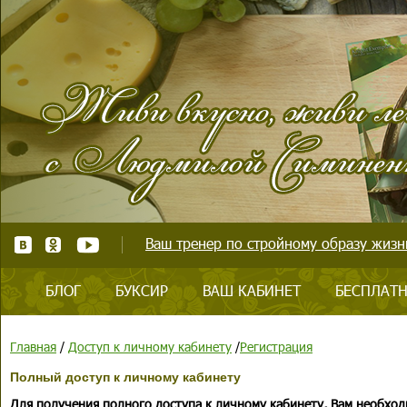
Ваш тренер по стройному образу жизни
БЛОГ
БУКСИР
ВАШ КАБИНЕТ
БЕСПЛАТН
Главная
/
Доступ к личному кабинету
/
Регистрация
Полный доступ к личному кабинету
Для получения полного доступа к личному кабинету, Вам необход