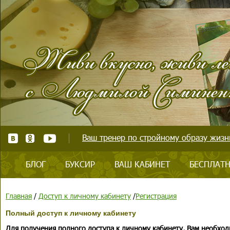
Ваш тренер по стройному образу жизни
БЛОГ
БУКСИР
ВАШ КАБИНЕТ
БЕСПЛАТН
Главная
/
Доступ к личному кабинету
/
Регистрация
Полный доступ к личному кабинету
Для получения полного доступа к личному кабинету, Вам необход