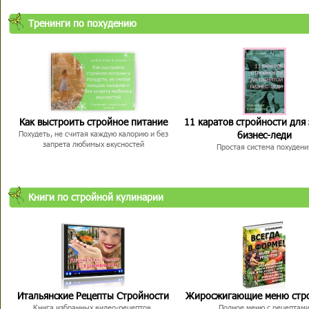
Тренинги по похудению
Как выстроить стройное питание
11 каратов стройности для
бизнес-леди
Похудеть, не считая каждую калорию и без
запрета любимых вкусностей
Простая система похудени
Книги по стройной кулинарии
Итальянские Рецепты Стройности
Жиросжигающие меню стр
Книга избранных видео-рецептов,
Полное меню с рецептам