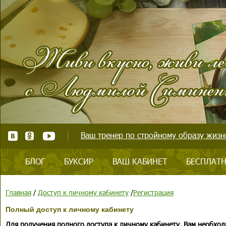
Ваш тренер по стройному образу жизни
БЛОГ
БУКСИР
ВАШ КАБИНЕТ
БЕСПЛАТН
Главная
/
Доступ к личному кабинету
/
Регистрация
Полный доступ к личному кабинету
Для получения полного доступа к личному кабинету, Вам необход