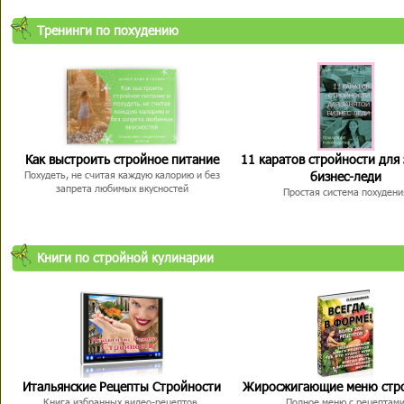
Тренинги по похудению
Как выстроить стройное питание
11 каратов стройности для
бизнес-леди
Похудеть, не считая каждую калорию и без
запрета любимых вкусностей
Простая система похудени
Книги по стройной кулинарии
Итальянские Рецепты Стройности
Жиросжигающие меню стр
Книга избранных видео-рецептов,
Полное меню с рецептам