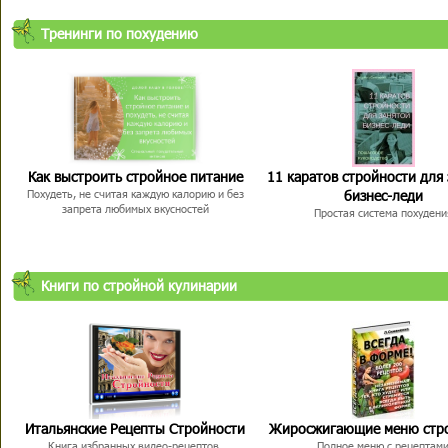
Тренинги по похудению
Как выстроить стройное питание
11 каратов стройности для
бизнес-леди
Похудеть, не считая каждую калорию и без
запрета любимых вкусностей
Простая система похудени
Книги по стройной кулинарии
Итальянские Рецепты Стройности
Жиросжигающие меню стр
Книга избранных видео-рецептов,
Полное меню с рецептам