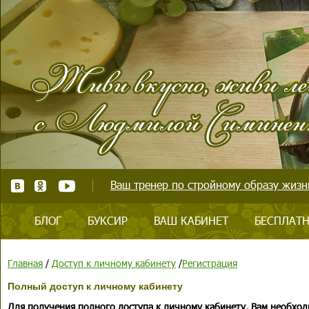
Ваш тренер по стройному образу жизни
БЛОГ
БУКСИР
ВАШ КАБИНЕТ
БЕСПЛАТН
Главная
/
Доступ к личному кабинету
/
Регистрация
Полный доступ к личному кабинету
Для получения полного доступа к личному кабинету, Вам необход