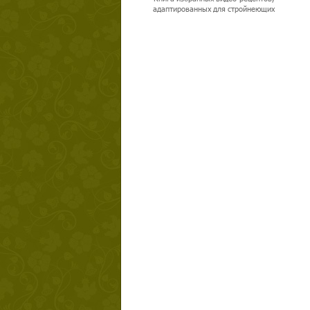
адаптированных для стройнеющих