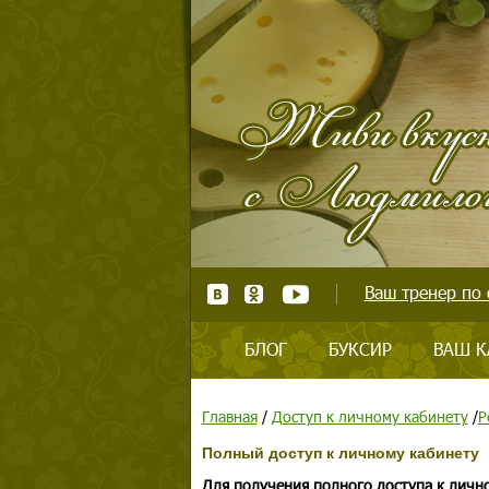
Ваш тренер по 
БЛОГ
БУКСИР
ВАШ К
Главная
/
Доступ к личному кабинету
/
Р
Полный доступ к личному кабинету
Для получения полного доступа к личн