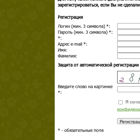
зарегистрироваться, если Вы не сделали
Регистрация
Логин (мин. 3 символа)
*
:
Пароль (мин. 3 символа)
*
:
*
:
Адрес e-mail
*
:
Имя:
Фамилия:
Защита от автоматической регистрации
Введите слово на картинке
*
:
Я согла
конфиденц
*
- обязательные поля