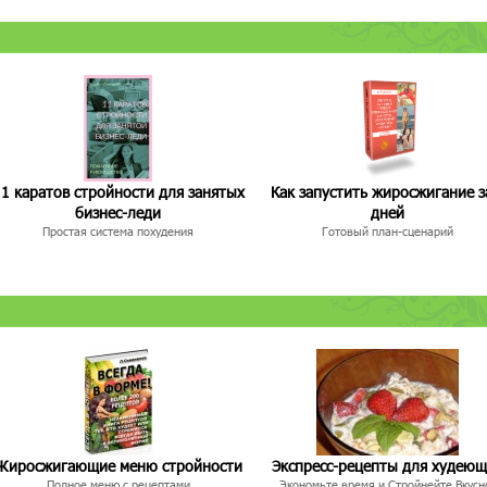
1 каратов стройности для занятых
Как запустить жиросжигание з
бизнес-леди
дней
Простая система похудения
Готовый план-сценарий
Жиросжигающие меню стройности
Экспресс-рецепты для худею
Полное меню с рецептами
Экономьте время и Стройнейте Вкусн