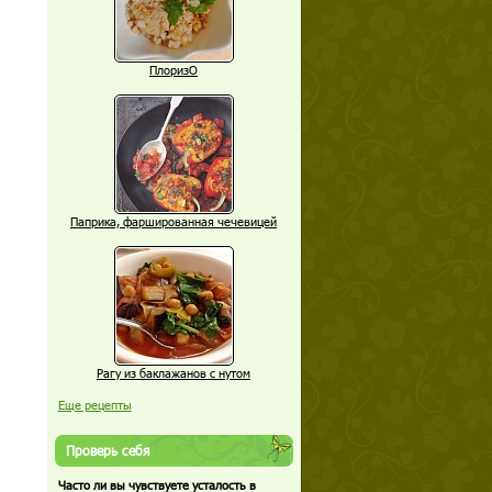
ПлоризО
Паприка, фаршированная чечевицей
Рагу из баклажанов с нутом
Еще рецепты
Проверь себя
Часто ли вы чувствуете усталость в