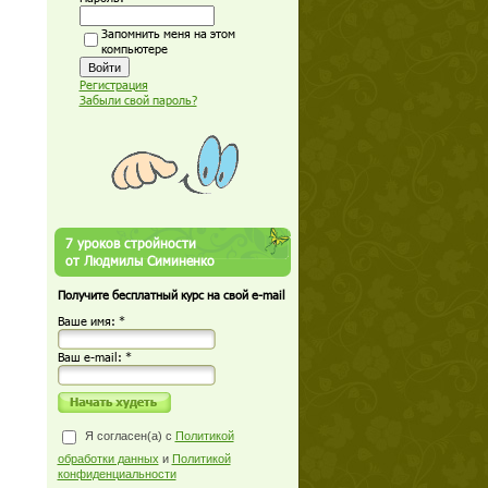
Запомнить меня на этом
компьютере
Регистрация
Забыли свой пароль?
7 уроков стройности
от Людмилы Симиненко
Получите бесплатный курс на свой e-mail
Ваше имя: *
Ваш е-mail: *
Я согласен(а) с
Политикой
обработки данных
и
Политикой
конфиденциальности