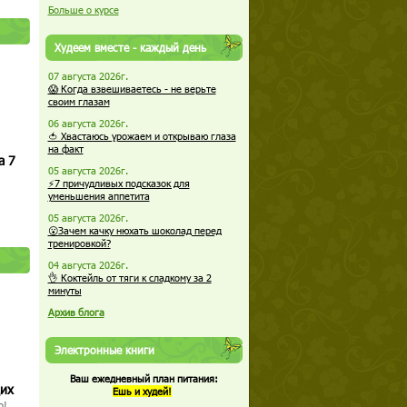
Больше о курсе
Худеем вместе - каждый день
07 августа 2026г.
😱 Когда взвешиваетесь - не верьте
своим глазам
06 августа 2026г.
🍅 Хвастаюсь урожаем и открываю глаза
на факт
а 7
05 августа 2026г.
⚡7 причудливых подсказок для
уменьшения аппетита
05 августа 2026г.
😮Зачем качку нюхать шоколад перед
тренировкой?
04 августа 2026г.
👌 Коктейль от тяги к сладкому за 2
минуты
Архив блога
Электронные книги
Ваш ежедневный план питания:
щих
Ешь и худей!
о!